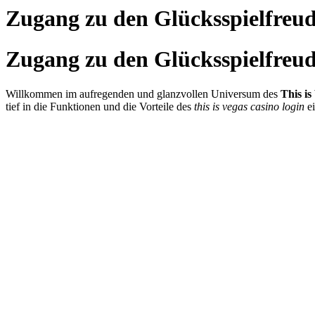
Zugang zu den Glücksspielfreu
Zugang zu den Glücksspielfreu
Willkommen im aufregenden und glanzvollen Universum des
This is
tief in die Funktionen und die Vorteile des
this is vegas casino login
ei