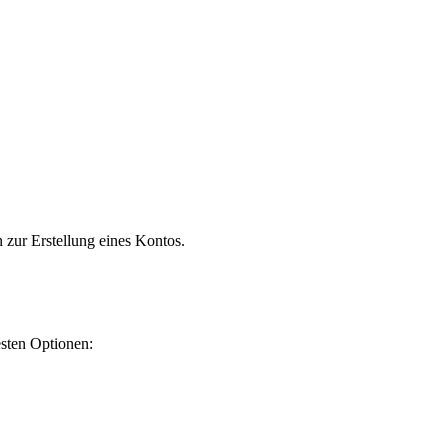
zur Erstellung eines Kontos.
esten Optionen: