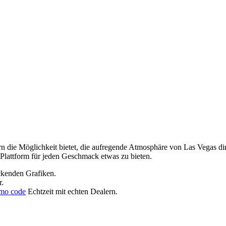
ern die Möglichkeit bietet, die aufregende Atmosphäre von Las Vegas di
e Plattform für jeden Geschmack etwas zu bieten.
ckenden Grafiken.
r.
omo code
Echtzeit mit echten Dealern.