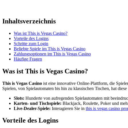
Inhaltsverzeichnis
Was ist This is Vegas Casino?
Vorteile des Logins
Schritte zum Login
Beliebte Spiele im This is Vegas Casino
Zahlungsoptionen im This is Vegas Casino
Häufige Fragen
Was ist This is Vegas Casino?
This is Vegas Casino
ist eine innovative Online-Plattform, die Spiel
Spielen, von Spielautomaten bis hin zu klassischen Tischen, hat dies
Slots:
Hunderte von aufregenden Spielautomaten mit beeindru
Karten- und Tischspiele:
Blackjack, Roulette, Poker und meh
Live-Dealer-Spiele:
Interagieren Sie in
this is vegas casino pr
Vorteile des Logins