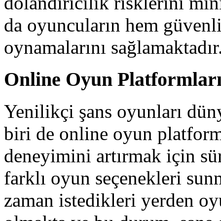
dolandırıcılık risklerini m
da oyuncuların hem güvenli
oynamalarını sağlamaktadır
Online Oyun Platformları
Yenilikçi şans oyunları dü
biri de online oyun platform
deneyimini artırmak için sü
farklı oyun seçenekleri sunm
zaman istedikleri yerden oy