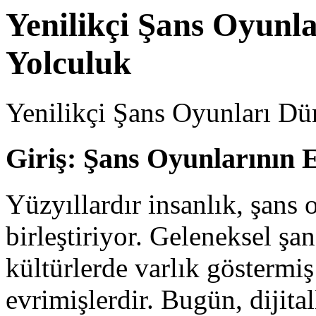
Yenilikçi Şans Oyunl
Yolculuk
Yenilikçi Şans Oyunları Dü
Giriş: Şans Oyunlarının 
Yüzyıllardır insanlık, şans o
birleştiriyor. Geleneksel şa
kültürlerde varlık göstermi
evrimişlerdir. Bugün, dijital