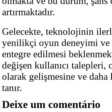
olmakta ve bu durum, şans o
artırmaktadır.
Gelecekte, teknolojinin iler
yenilikçi oyun deneyimi ve 
entegre edilmesi beklenmekt
değişen kullanıcı talepleri, 
olarak gelişmesine ve daha 
tanır.
Deixe um comentário