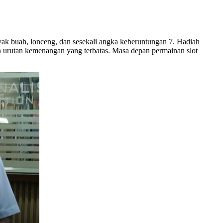
yak buah, lonceng, dan sesekali angka keberuntungan 7. Hadiah
an urutan kemenangan yang terbatas. Masa depan permainan slot