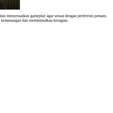
n dan menyesuaikan gameplay agar sesuai dengan preferensi pemain,
ng kemenangan dan meminimalkan kerugian.