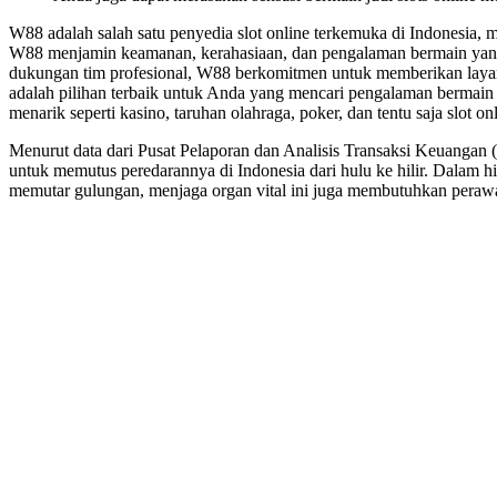
W88 adalah salah satu penyedia slot online terkemuka di Indonesia, 
W88 menjamin keamanan, kerahasiaan, dan pengalaman bermain yang u
dukungan tim profesional, W88 berkomitmen untuk memberikan laya
adalah pilihan terbaik untuk Anda yang mencari pengalaman bermain
menarik seperti kasino, taruhan olahraga, poker, dan tentu saja slot onl
Menurut data dari Pusat Pelaporan dan Analisis Transaksi Keuangan (
untuk memutus peredarannya di Indonesia dari hulu ke hilir. Dalam h
memutar gulungan, menjaga organ vital ini juga membutuhkan peraw