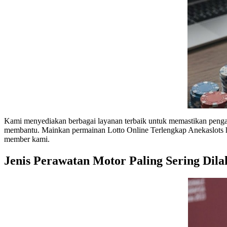
Kami menyediakan berbagai layanan terbaik untuk memastikan penga
membantu. Mainkan permainan Lotto Online Terlengkap Anekaslots ha
member kami.
Jenis Perawatan Motor Paling Sering Dil