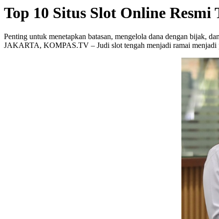
Top 10 Situs Slot Online Resmi 
Penting untuk menetapkan batasan, mengelola dana dengan bijak, da
JAKARTA, KOMPAS.TV – Judi slot tengah menjadi ramai menjadi p