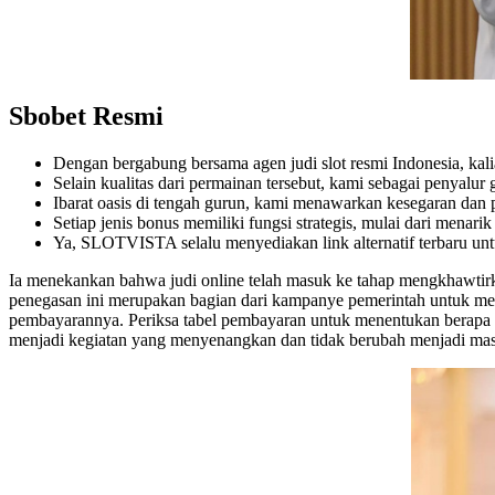
Sbobet Resmi
Dengan bergabung bersama agen judi slot resmi Indonesia, kali
Selain kualitas dari permainan tersebut, kami sebagai penyalur
Ibarat oasis di tengah gurun, kami menawarkan kesegaran dan 
Setiap jenis bonus memiliki fungsi strategis, mulai dari menar
Ya, SLOTVISTA selalu menyediakan link alternatif terbaru unt
Ia menekankan bahwa judi online telah masuk ke tahap mengkhawtir
penegasan ini merupakan bagian dari kampanye pemerintah untuk me
pembayarannya. Periksa tabel pembayaran untuk menentukan berapa
menjadi kegiatan yang menyenangkan dan tidak berubah menjadi mas