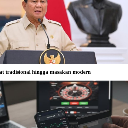
t tradisional hingga masakan modern