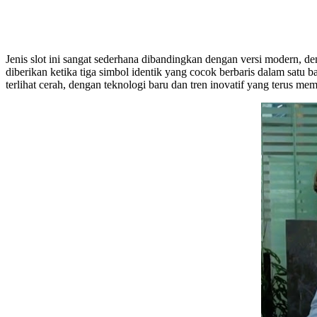
Jenis slot ini sangat sederhana dibandingkan dengan versi modern, 
diberikan ketika tiga simbol identik yang cocok berbaris dalam satu
terlihat cerah, dengan teknologi baru dan tren inovatif yang terus 