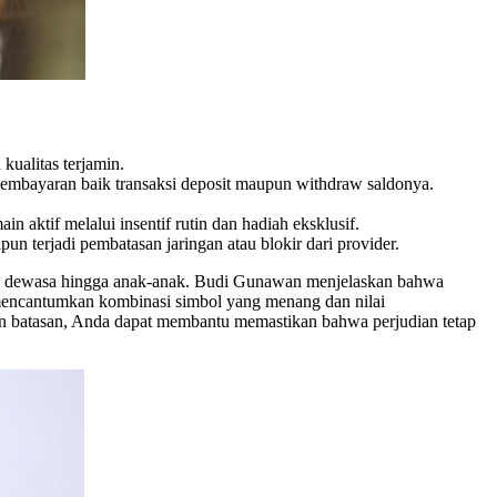
kualitas terjamin.
m pembayaran baik transaksi deposit maupun withdraw saldonya.
 aktif melalui insentif rutin dan hadiah eksklusif.
 terjadi pembatasan jaringan atau blokir dari provider.
rang dewasa hingga anak-anak. Budi Gunawan menjelaskan bahwa
mencantumkan kombinasi simbol yang menang dan nilai
n batasan, Anda dapat membantu memastikan bahwa perjudian tetap