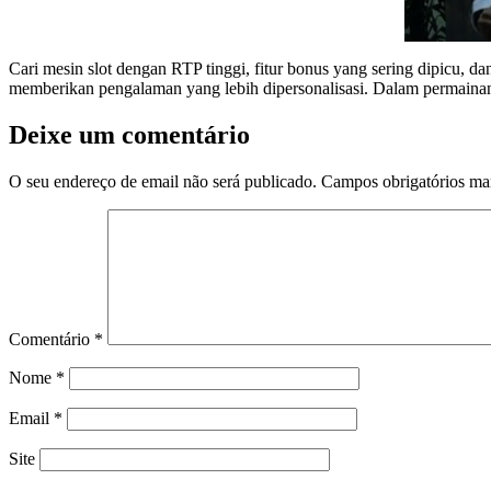
Cari mesin slot dengan RTP tinggi, fitur bonus yang sering dipicu, 
memberikan pengalaman yang lebih dipersonalisasi. Dalam permain
Deixe um comentário
O seu endereço de email não será publicado.
Campos obrigatórios m
Comentário
*
Nome
*
Email
*
Site