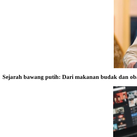
Sejarah bawang putih: Dari makanan budak dan oba