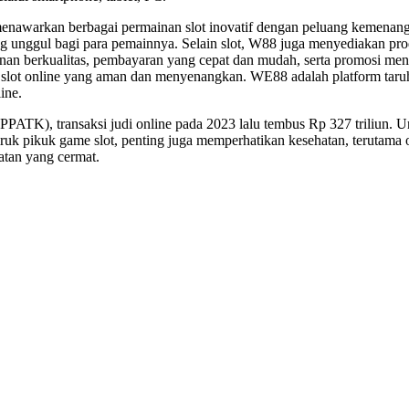
menawarkan berbagai permainan slot inovatif dengan peluang kemenangan
nggul bagi para pemainnya. Selain slot, W88 juga menyediakan produ
nan berkualitas, pembayaran yang cepat dan mudah, serta promosi m
 slot online yang aman dan menyenangkan. WE88 adalah platform taru
ine.
PPATK), transaksi judi online pada 2023 lalu tembus Rp 327 triliun. 
iruk pikuk game slot, penting juga memperhatikan kesehatan, terutama 
atan yang cermat.