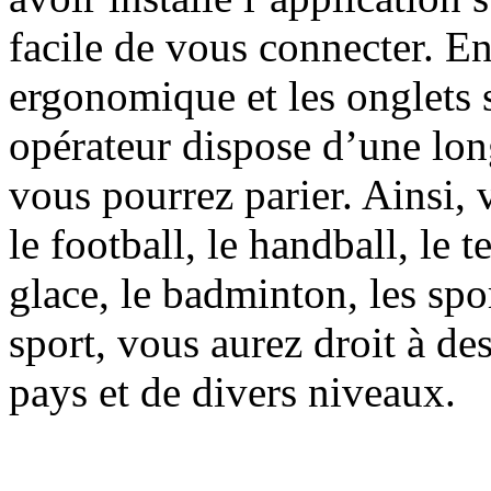
facile de vous connecter. En
ergonomique et les onglets s
opérateur dispose d’une long
vous pourrez parier. Ainsi,
le football, le handball, le 
glace, le badminton, les spo
sport, vous aurez droit à de
pays et de divers niveaux.