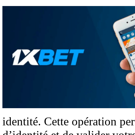
identité. Cette opération pe
d’identité et de valider vot