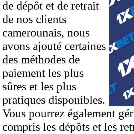
de dépôt et de retrait
de nos clients
camerounais, nous
avons ajouté certaines
des méthodes de
paiement les plus
sûres et les plus
pratiques disponibles.
Vous pourrez également gére
compris les dépôts et les ret