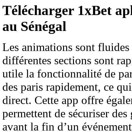
Télécharger 1xBet apk
au Sénégal
Les animations sont fluides e
différentes sections sont rap
utile la fonctionnalité de pa
des paris rapidement, ce qui 
direct. Cette app offre égal
permettent de sécuriser des
avant la fin d’un événement