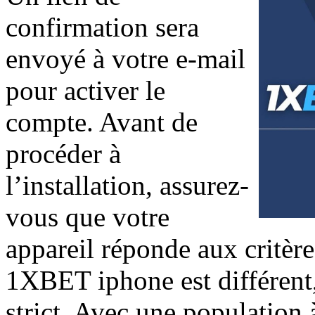
confirmation sera
envoyé à votre e-mail
pour activer le
compte. Avant de
procéder à
l’installation, assurez-
vous que votre
appareil réponde aux critère
1XBET iphone est différent
strict. Avec une population