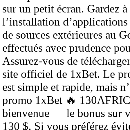
sur un petit écran. Gardez à
l’installation d’application
de sources extérieures au G
effectués avec prudence pour
Assurez-vous de télécharge
site officiel de 1xBet. Le 
est simple et rapide, mais n’
promo 1xBet 🔥 130AFRICA
bienvenue — le bonus sur v
130 $. Si vous préférez évit