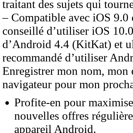
traitant des sujets qui tourn
– Compatible avec iOS 9.0 et
conseillé d’utiliser iOS 10.
d’Android 4.4 (KitKat) et ult
recommandé d’utiliser Andro
Enregistrer mon nom, mon e
navigateur pour mon proch
Profite-en pour maximiser
nouvelles offres régulièr
appareil Android.