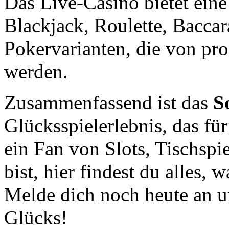
Das Live-Casino bietet eine
Blackjack, Roulette, Baccar
Pokervarianten, die von pro
werden.
Zusammenfassend ist das
S
Glücksspielerlebnis, das für
ein Fan von Slots, Tischspi
bist, hier findest du alles, 
Melde dich noch heute an u
Glücks!