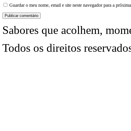
Guardar o meu nome, email e site neste navegador para a próxima
Sabores que acolhem, mome
Todos os direitos reservado