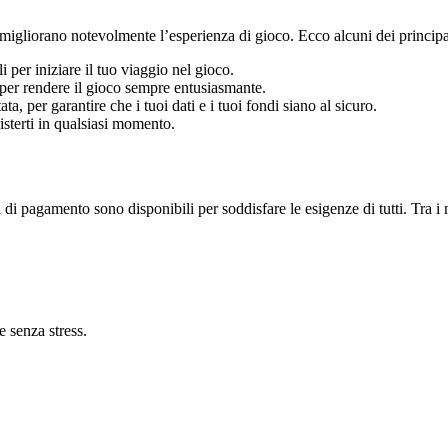
 migliorano notevolmente l’esperienza di gioco. Ecco alcuni dei principa
i per iniziare il tuo viaggio nel gioco.
 per rendere il gioco sempre entusiasmante.
a, per garantire che i tuoi dati e i tuoi fondi siano al sicuro.
sterti in qualsiasi momento.
 di pagamento sono disponibili per soddisfare le esigenze di tutti. Tra i
e senza stress.