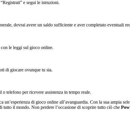
 “Registrati” e segui le istruzioni.
nerale, dovrai avere un saldo sufficiente e aver completato eventuali re
con le leggi sul gioco online.
ti di giocare ovunque tu sia.
l o telefono per ricevere assistenza in tempo reale.
a un’esperienza di gioco online all’avanguardia. Con la sua ampia selezio
di tutto il mondo. Non perdere l’occasione di scoprire tutto ciò che
Pow