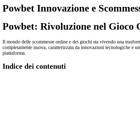
Powbet Innovazione e Scommess
Powbet: Rivoluzione nel Gioco 
Il mondo delle scommesse online e dei giochi sta vivendo una trasfo
completamente nuova, caratterizzata da innovazioni tecnologiche e un’
piattaforma.
Indice dei contenuti