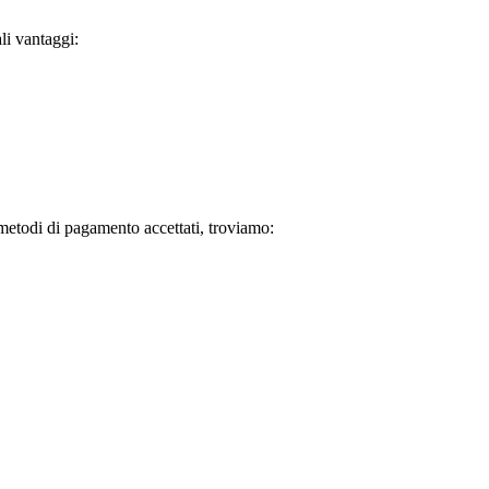
li vantaggi:
 metodi di pagamento accettati, troviamo: