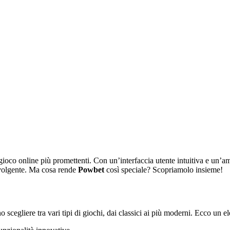
ioco online più promettenti. Con un’interfaccia utente intuitiva e un’a
volgente. Ma cosa rende
Powbet
così speciale? Scopriamolo insieme!
ono scegliere tra vari tipi di giochi, dai classici ai più moderni. Ecco un e