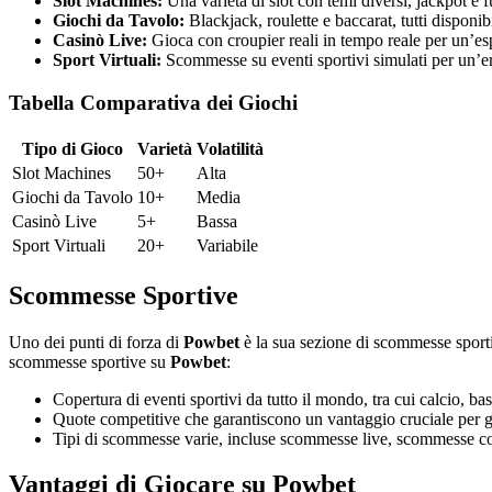
Slot Machines:
Una varietà di slot con temi diversi, jackpot e f
Giochi da Tavolo:
Blackjack, roulette e baccarat, tutti disponibi
Casinò Live:
Gioca con croupier reali in tempo reale per un’es
Sport Virtuali:
Scommesse su eventi sportivi simulati per un
Tabella Comparativa dei Giochi
Tipo di Gioco
Varietà
Volatilità
Slot Machines
50+
Alta
Giochi da Tavolo
10+
Media
Casinò Live
5+
Bassa
Sport Virtuali
20+
Variabile
Scommesse Sportive
Uno dei punti di forza di
Powbet
è la sua sezione di scommesse sporti
scommesse sportive su
Powbet
:
Copertura di eventi sportivi da tutto il mondo, tra cui calcio, bas
Quote competitive che garantiscono un vantaggio cruciale per gl
Tipi di scommesse varie, incluse scommesse live, scommesse 
Vantaggi di Giocare su Powbet