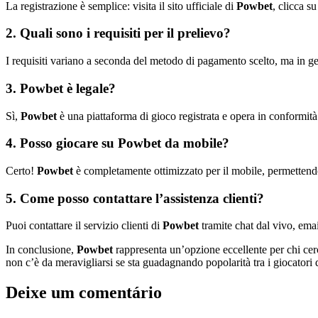
La registrazione è semplice: visita il sito ufficiale di
Powbet
, clicca su
2. Quali sono i requisiti per il prelievo?
I requisiti variano a seconda del metodo di pagamento scelto, ma in ge
3. Powbet è legale?
Sì,
Powbet
è una piattaforma di gioco registrata e opera in conformità 
4. Posso giocare su Powbet da mobile?
Certo!
Powbet
è completamente ottimizzato per il mobile, permettendo
5. Come posso contattare l’assistenza clienti?
Puoi contattare il servizio clienti di
Powbet
tramite chat dal vivo, emai
In conclusione,
Powbet
rappresenta un’opzione eccellente per chi cerc
non c’è da meravigliarsi se sta guadagnando popolarità tra i giocatori 
Deixe um comentário