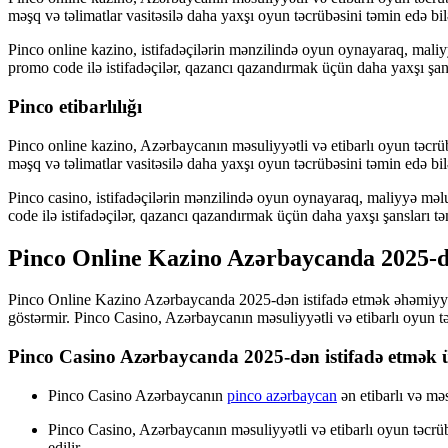
məşq və təlimatlar vasitəsilə daha yaxşı oyun təcrübəsini təmin edə bil
Pinco online kazino, istifadəçilərin mənzilində oyun oynayaraq, mali
promo code ilə istifadəçilər, qazancı qazandırmak üçün daha yaxşı şans
Pinco etibarlılığı
Pinco online kazino, Azərbaycanın məsuliyyətli və etibarlı oyun təcrüb
məşq və təlimatlar vasitəsilə daha yaxşı oyun təcrübəsini təmin edə bil
Pinco casino, istifadəçilərin mənzilində oyun oynayaraq, maliyyə məl
code ilə istifadəçilər, qazancı qazandırmak üçün daha yaxşı şansları tə
Pinco Online Kazino Azərbaycanda 2025-dən
Pinco Online Kazino Azərbaycanda 2025-dən istifadə etmək əhəmiyyət
göstərmir. Pinco Casino, Azərbaycanın məsuliyyətli və etibarlı oyun tə
Pinco Casino Azərbaycanda 2025-dən istifadə etmək
Pinco Casino Azərbaycanın
pinco azərbaycan
ən etibarlı və məs
Pinco Casino, Azərbaycanın məsuliyyətli və etibarlı oyun təcrüb
edilir.