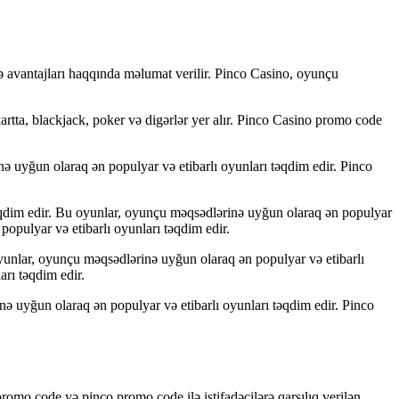
və avantajları haqqında məlumat verilir. Pinco Casino, oyunçu
rtta, blackjack, poker və digərlər yer alır. Pinco Casino promo code
inə uyğun olaraq ən populyar və etibarlı oyunları təqdim edir. Pinco
əqdim edir. Bu oyunlar, oyunçu məqsədlərinə uyğun olaraq ən populyar
opulyar və etibarlı oyunları təqdim edir.
yunlar, oyunçu məqsədlərinə uyğun olaraq ən populyar və etibarlı
rı təqdim edir.
ə uyğun olaraq ən populyar və etibarlı oyunları təqdim edir. Pinco
promo code və pinco promo code ilə istifadəçilərə qarşılıq verilən