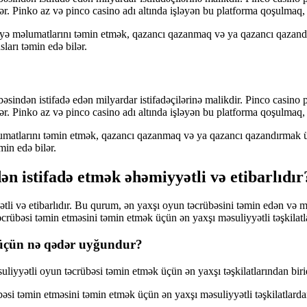
ər. Pinko az və pinco casino adı altında işləyən bu platforma qoşulmaq, e
yyə məlumatlarını təmin etmək, qazancı qazanmaq və ya qazancı qazandır
ları təmin edə bilər.
əsindən istifadə edən milyardar istifadəçilərinə malikdir. Pinco casino 
ər. Pinko az və pinco casino adı altında işləyən bu platforma qoşulmaq, e
umatlarını təmin etmək, qazancı qazanmaq və ya qazancı qazandırmak üç
min edə bilər.
 istifadə etmək əhəmiyyətli və etibarlıdır
li və etibarlıdır. Bu qurum, ən yaxşı oyun təcrübəsini təmin edən v
crübəsi təmin etməsini təmin etmək üçün ən yaxşı məsuliyyətli təşkilatla
 üçün nə qədər uyğundur?
uliyyətli oyun təcrübəsi təmin etmək üçün ən yaxşı təşkilatlarından biri
əsi təmin etməsini təmin etmək üçün ən yaxşı məsuliyyətli təşkilatlardan