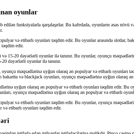
unan oyunlar
b edilən funksiyalarla qarşılaşırlar. Bu kafedada, oyunların əsas növü 
r.
yar və etibarlı oyunları təqdim edir. Bu oyunlar arasında slotlar, baka
 təqdim edir.
lü və 15-20 dəyərlərli oyunlar ilə tanınır. Bu oyunlar, oyunçu məqsədlər
20 dəyərlərli oyunlar ilə tanınır.
ı, oyunçu məqsədlərinə uyğun olaraq ən populyar və etibarlı oyunları t
an bakartta və blackjack oyunları, oyunçu məqsədlərinə uyğun olaraq ən p
ərinə uyğun olaraq ən populyar və etibarlı oyunları təqdim edir. Bu o
unları, oyunçu məqsədlərinə uyğun olaraq ən populyar və etibarlı oyunla
lyar və etibarlı oyunları təqdim edir. Bu oyunlar, oyunçu məqsədlərin
ə etibarlı oyunları təqdim edir.
ləri
əsindən istifadə edən milyardar istifadəçilərinə malikdir. Pinco casino 