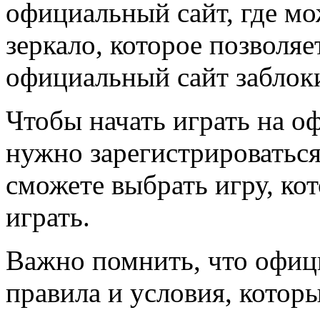
официальный сайт, где мо
зеркало, которое позволяе
официальный сайт заблок
Чтобы начать играть на о
нужно зарегистрироваться
сможете выбрать игру, кот
играть.
Важно помнить, что офиц
правила и условия, котор