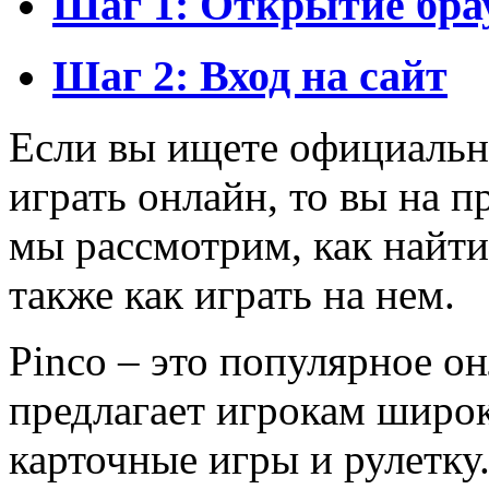
Шаг 1: Открытие брау
Шаг 2: Вход на сайт
Если вы ищете официальн
играть онлайн, то вы на п
мы рассмотрим, как найти
также как играть на нем.
Pinco – это популярное он
предлагает игрокам широк
карточные игры и рулетку