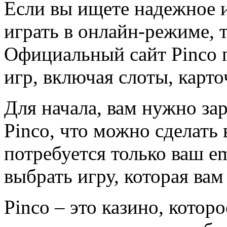
Если вы ищете надежное и
играть в онлайн-режиме, т
Официальный сайт Pinco 
игр, включая слоты, карто
Для начала, вам нужно зар
Pinco, что можно сделать
потребуется только ваш em
выбрать игру, которая вам
Pinco – это казино, котор