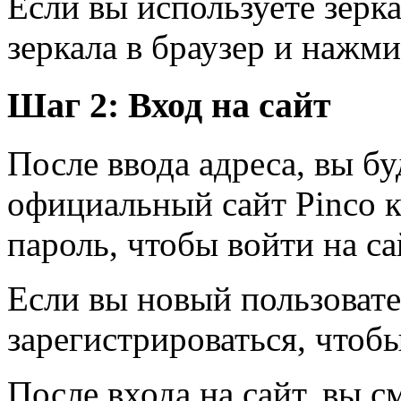
Если вы используете зерка
зеркала в браузер и нажми
Шаг 2: Вход на сайт
После ввода адреса, вы б
официальный сайт Pinco к
пароль, чтобы войти на са
Если вы новый пользовате
зарегистрироваться, чтобы
После входа на сайт, вы с