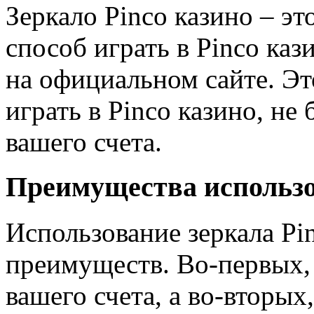
Зеркало Pinco казино – э
способ играть в Pinco каз
на официальном сайте. Эт
играть в Pinco казино, не
вашего счета.
Преимущества использо
Использование зеркала Pi
преимуществ. Во-первых, 
вашего счета, а во-вторых