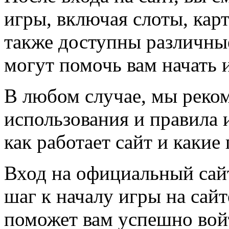
игры, включая слоты, кар
также доступны различны
могут помочь вам начать и
В любом случае, мы реко
использования и правила 
как работает сайт и какие
Вход на официальный сайт
шаг к началу игры на сайт
поможет вам успешно войт