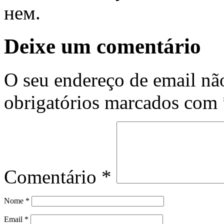
нем.
Deixe um comentário
O seu endereço de email não
obrigatórios marcados com
Comentário
*
Nome
*
Email
*