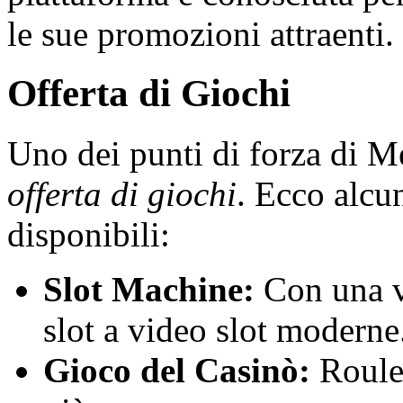
le sue promozioni attraenti.
Offerta di Giochi
Uno dei punti di forza di M
offerta di giochi
. Ecco alcun
disponibili:
Slot Machine:
Con una va
slot a video slot moderne
Gioco del Casinò:
Roulet