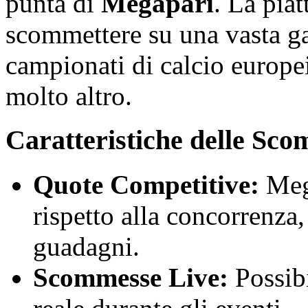
punta di
Megapari
. La piat
scommettere su una vasta ga
campionati di calcio europei
molto altro.
Caratteristiche delle Sc
Quote Competitive:
Mega
rispetto alla concorrenza
guadagni.
Scommesse Live:
Possibi