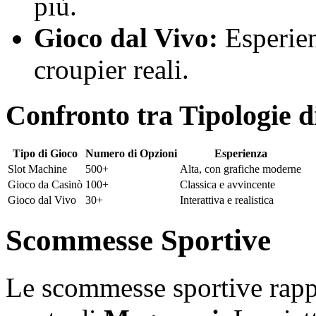
più.
Gioco dal Vivo:
Esperien
croupier reali.
Confronto tra Tipologie d
Tipo di Gioco
Numero di Opzioni
Esperienza
Slot Machine
500+
Alta, con grafiche moderne
Gioco da Casinò
100+
Classica e avvincente
Gioco dal Vivo
30+
Interattiva e realistica
Scommesse Sportive
Le scommesse sportive rappr