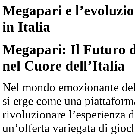
Megapari e l’evoluzio
in Italia
Megapari: Il Futuro 
nel Cuore dell’Italia
Nel mondo emozionante del
si erge come una piattaform
rivoluzionare l’esperienza d
un’offerta variegata di gio