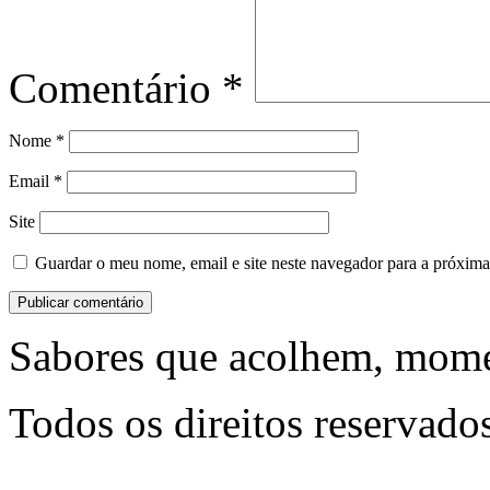
Comentário
*
Nome
*
Email
*
Site
Guardar o meu nome, email e site neste navegador para a próxima
Sabores que acolhem, mome
Todos os direitos reservado