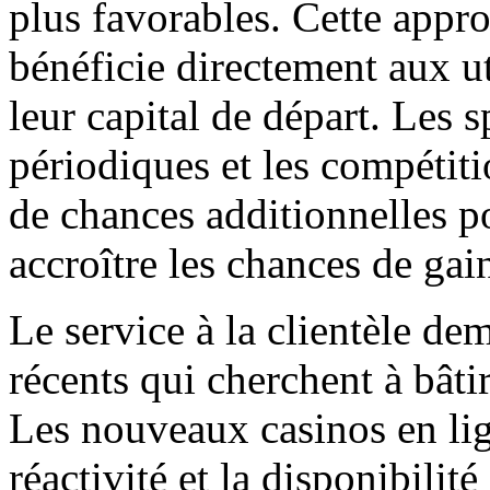
plus favorables. Cette appr
bénéficie directement aux u
leur capital de départ. Les 
périodiques et les compétiti
de chances additionnelles po
accroître les chances de gai
Le service à la clientèle de
récents qui cherchent à bât
Les nouveaux casinos en lign
réactivité et la disponibilit