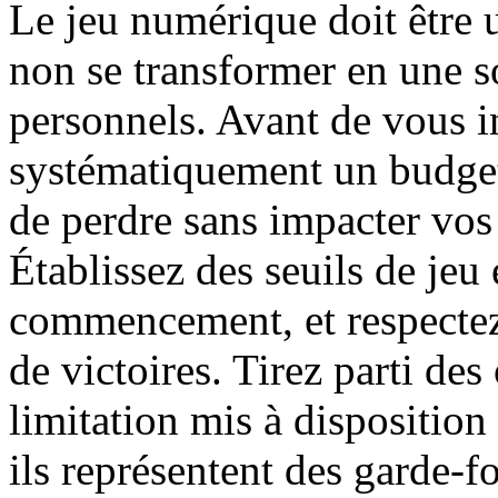
Le jeu numérique doit être u
non se transformer en une s
personnels. Avant de vous in
systématiquement un budget
de perdre sans impacter vo
Établissez des seuils de jeu
commencement, et respecte
de victoires. Tirez parti des
limitation mis à disposition 
ils représentent des garde-f