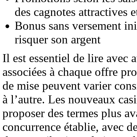
des cagnotes attractives e
Bonus sans versement init
risquer son argent
Il est essentiel de lire avec 
associées à chaque offre pro
de mise peuvent varier con
à l’autre. Les nouveaux cas
proposer des termes plus av
concurrence établie, avec de