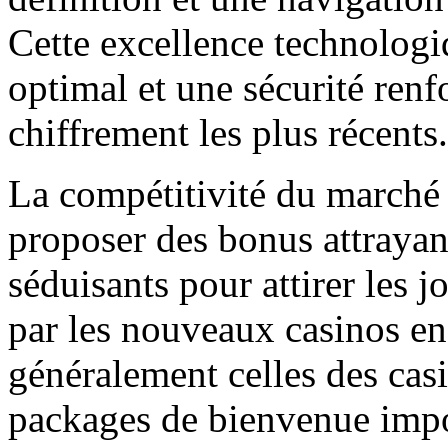
Cette excellence technologi
optimal et une sécurité renf
chiffrement les plus récents.
La compétitivité du marché 
proposer des bonus attrayan
séduisants pour attirer les 
par les nouveaux casinos en
généralement celles des casi
packages de bienvenue impo