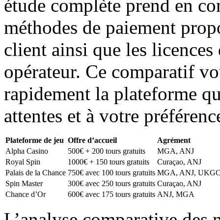
étude complète prend en com
méthodes de paiement propos
client ainsi que les licence
opérateur. Ce comparatif vo
rapidement la plateforme qu
attentes et à votre préférenc
Plateforme de jeu
Offre d’accueil
Agrément
Alpha Casino
500€ + 200 tours gratuits
MGA, ANJ
Royal Spin
1000€ + 150 tours gratuits
Curaçao, ANJ
Palais de la Chance
750€ avec 100 tours gratuits
MGA, ANJ, UKG
Spin Master
300€ avec 250 tours gratuits
Curaçao, ANJ
Chance d’Or
600€ avec 175 tours gratuits
ANJ, MGA
L’analyse comparative des 