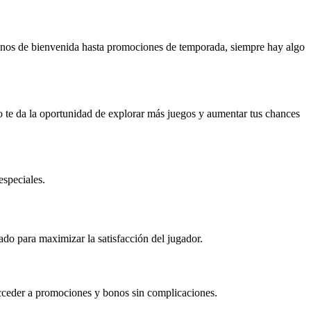
bonos de bienvenida hasta promociones de temporada, siempre hay algo
no te da la oportunidad de explorar más juegos y aumentar tus chances
especiales.
sado para maximizar la satisfacción del jugador.
acceder a promociones y bonos sin complicaciones.