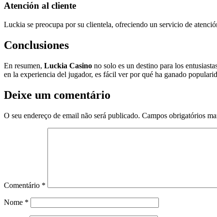
Atención al cliente
Luckia se preocupa por su clientela, ofreciendo un servicio de atención
Conclusiones
En resumen,
Luckia Casino
no solo es un destino para los entusiast
en la experiencia del jugador, es fácil ver por qué ha ganado popular
Deixe um comentário
O seu endereço de email não será publicado.
Campos obrigatórios m
Comentário
*
Nome
*