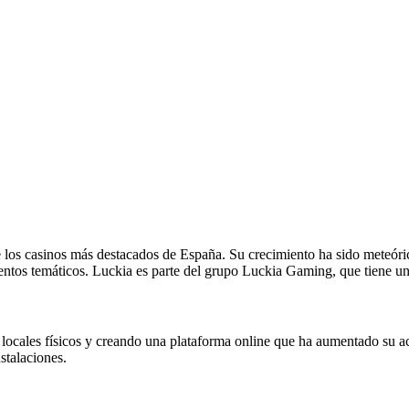
 los casinos más destacados de España. Su crecimiento ha sido meteóric
ventos temáticos. Luckia es parte del grupo Luckia Gaming, que tiene una
locales físicos y creando una plataforma online que ha aumentado su ac
stalaciones.