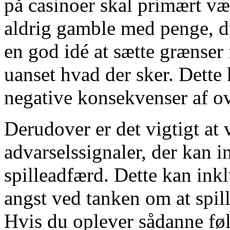
på casinoer skal primært v
aldrig gamble med penge, du 
en god idé at sætte grænser 
uanset hvad der sker. Dette
negative konsekvenser af o
Derudover er det vigtigt a
advarselssignaler, der kan 
spilleadfærd. Dette kan inklu
angst ved tanken om at spille
Hvis du oplever sådanne føle