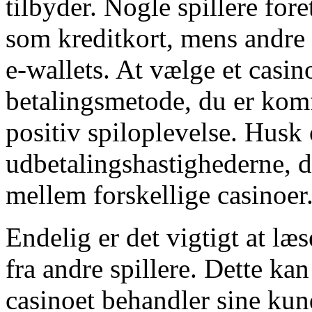
tilbyder. Nogle spillere for
som kreditkort, mens andre
e-wallets. At vælge et casin
betalingsmetode, du er komf
positiv spiloplevelse. Husk 
udbetalingshastighederne, d
mellem forskellige casinoer
Endelig er det vigtigt at læ
fra andre spillere. Dette ka
casinoet behandler sine kun