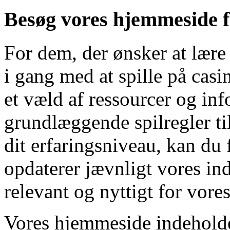
Besøg vores hjemmeside f
For dem, der ønsker at læ
i gang med at spille på cas
et væld af ressourcer og inf
grundlæggende spilregler til
dit erfaringsniveau, kan du 
opdaterer jævnligt vores indh
relevant og nyttigt for vores
Vores hjemmeside indeholde