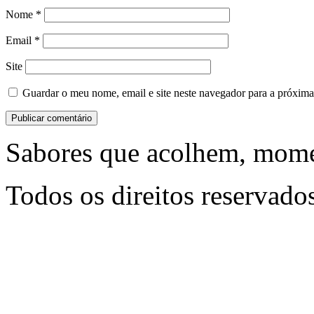
Nome
*
Email
*
Site
Guardar o meu nome, email e site neste navegador para a próxima
Sabores que acolhem, mome
Todos os direitos reservado