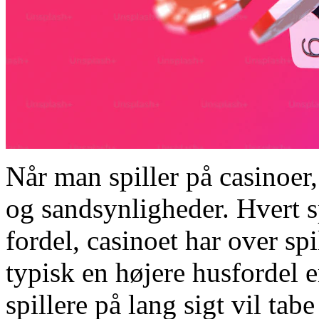
Når man spiller på casinoer, 
og sandsynligheder. Hvert s
fordel, casinoet har over sp
typisk en højere husfordel e
spillere på lang sigt vil tab