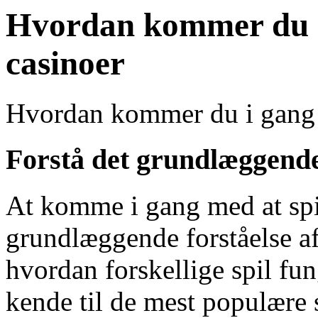
Hvordan kommer du i 
casinoer
Hvordan kommer du i gang m
Forstå det grundlæggende 
At komme i gang med at spi
grundlæggende forståelse af
hvordan forskellige spil fung
kende til de mest populære s