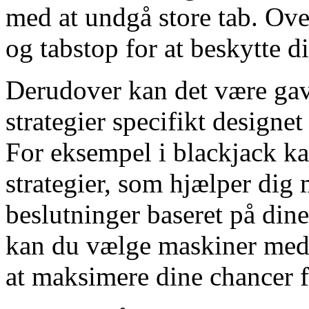
med at undgå store tab. Over
og tabstop for at beskytte d
Derudover kan det være gav
strategier specifikt designet 
For eksempel i blackjack 
strategier, som hjælper dig 
beslutninger baseret på dine 
kan du vælge maskiner med 
at maksimere dine chancer f