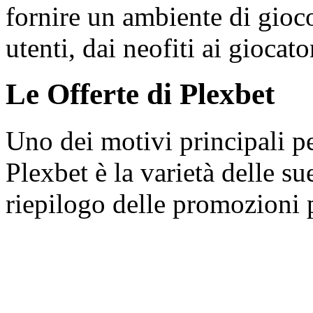
fornire un ambiente di gioco 
utenti, dai neofiti ai giocato
Le Offerte di Plexbet
Uno dei motivi principali pe
Plexbet è la varietà delle su
riepilogo delle promozioni p