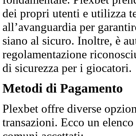
dei propri utenti e utilizza t
all’avanguardia per garantire
siano al sicuro. Inoltre, è au
regolamentazione riconosciut
di sicurezza per i giocatori.
Metodi di Pagamento
Plexbet offre diverse opzion
transazioni. Ecco un elenco
comuni accettati: