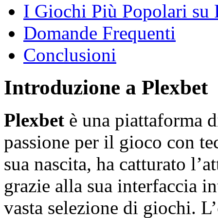
I Giochi Più Popolari su 
Domande Frequenti
Conclusioni
Introduzione a Plexbet
Plexbet
è una piattaforma d
passione per il gioco con te
sua nascita, ha catturato l’a
grazie alla sua interfaccia i
vasta selezione di giochi. L