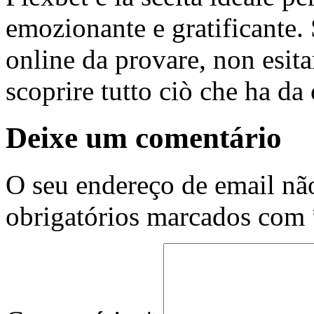
emozionante e gratificante.
online da provare, non esitar
scoprire tutto ciò che ha da 
Deixe um comentário
O seu endereço de email não
obrigatórios marcados com