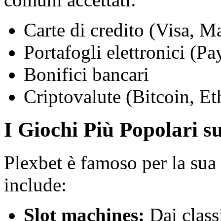
Carte di credito (Visa, M
Portafogli elettronici (Pay
Bonifici bancari
Criptovalute (Bitcoin, E
I Giochi Più Popolari s
Plexbet è famoso per la sua 
include:
Slot machines:
Dai classi