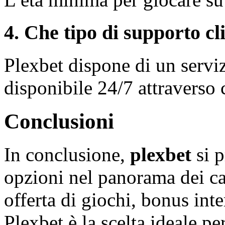
4. Che tipo di supporto cl
Plexbet dispone di un serviz
disponibile 24/7 attraverso 
Conclusioni
In conclusione,
plexbet
si p
opzioni nel panorama dei c
offerta di giochi, bonus inte
Plexbet è la scelta ideale p