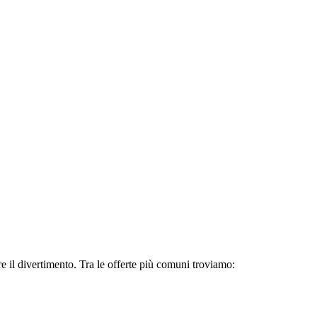
e il divertimento. Tra le offerte più comuni troviamo: