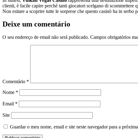
In sintesi,
Vulkan Vegas Casino
rappresenta una destinazione imperd
clienti, è facile capire perché tanti giocatori scelgano di scommettere q
Non esitare a scoprire tutte le sorprese che questo casinò ha in serbo p
Deixe um comentário
O seu endereço de email não será publicado.
Campos obrigatórios m
Comentário
*
Nome
*
Email
*
Site
Guardar o meu nome, email e site neste navegador para a próxima