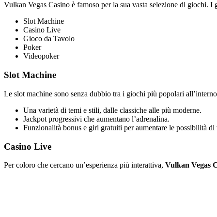
Vulkan Vegas Casino è famoso per la sua vasta selezione di giochi. I 
Slot Machine
Casino Live
Gioco da Tavolo
Poker
Videopoker
Slot Machine
Le slot machine sono senza dubbio tra i giochi più popolari all’interno
Una varietà di temi e stili, dalle classiche alle più moderne.
Jackpot progressivi che aumentano l’adrenalina.
Funzionalità bonus e giri gratuiti per aumentare le possibilità di 
Casino Live
Per coloro che cercano un’esperienza più interattiva,
Vulkan Vegas C