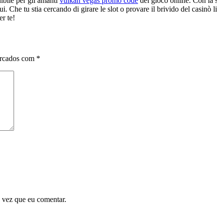
ibile per gli amanti
vulkan vegas promo code
del gioco online. Con la s
ui. Che tu stia cercando di girare le slot o provare il brivido del casinò
er te!
arcados com
*
 vez que eu comentar.