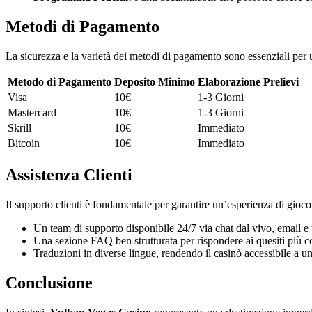
Metodi di Pagamento
La sicurezza e la varietà dei metodi di pagamento sono essenziali per
Metodo di Pagamento
Deposito Minimo
Elaborazione Prelievi
Visa
10€
1-3 Giorni
Mastercard
10€
1-3 Giorni
Skrill
10€
Immediato
Bitcoin
10€
Immediato
Assistenza Clienti
Il supporto clienti è fondamentale per garantire un’esperienza di gioc
Un team di supporto disponibile 24/7 via chat dal vivo, email e 
Una sezione FAQ ben strutturata per rispondere ai quesiti più 
Traduzioni in diverse lingue, rendendo il casinò accessibile a un
Conclusione