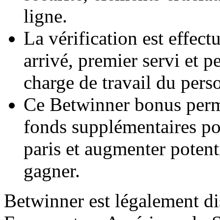
ligne.
La vérification est effect
arrivé, premier servi et p
charge de travail du pers
Ce Betwinner bonus perm
fonds supplémentaires po
paris et augmenter potent
gagner.
Betwinner est légalement di