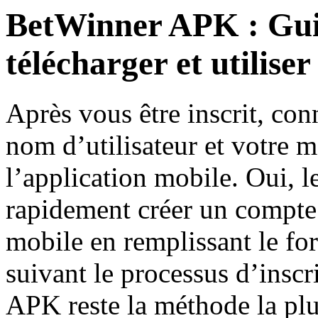
BetWinner APK : Gui
télécharger et utilise
Après vous être inscrit, con
nom d’utilisateur et votre m
l’application mobile. Oui, l
rapidement créer un compte
mobile en remplissant le for
suivant le processus d’inscr
APK reste la méthode la plus