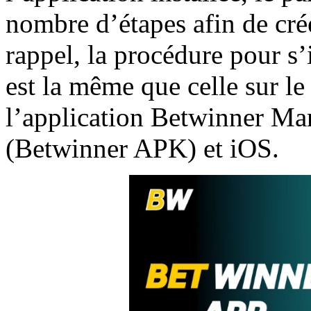
nombre d’étapes afin de cré
rappel, la procédure pour s
est la même que celle sur le
l’application Betwinner Ma
(Betwinner APK) et iOS.