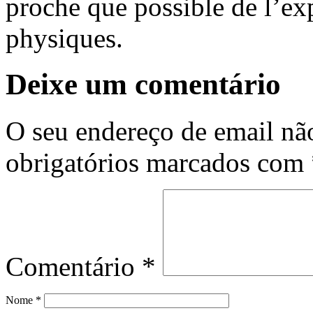
proche que possible de l’ex
physiques.
Deixe um comentário
O seu endereço de email não
obrigatórios marcados com
Comentário
*
Nome
*