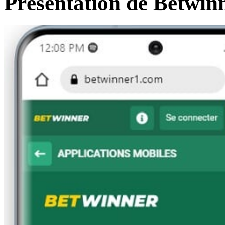
Présentation de Betwin