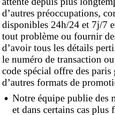
attente depuis plus longtem
d’autres préoccupations, cont
disponibles 24h/24 et 7j/7 
tout problème ou fournir de
d’avoir tous les détails pert
le numéro de transaction ou 
code spécial offre des paris 
d’autres formats de promot
Notre équipe publie des m
et dans certains cas plu