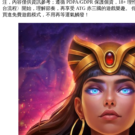
注，內容僅供資訊參考；遵循 PDPA/GDPR 保護個資，18+
台流程〉開始，理解節奏，再享受 ATG 赤三國的遊戲樂趣。 你
買進免費遊戲模式，不用再等運氣觸發！