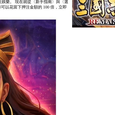
 理性娛樂。 現在就從〈新手指南〉與〈選
可以花當下押注金額的 100 倍，立即