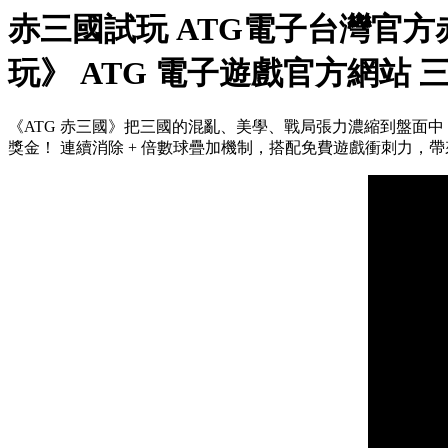
赤三國試玩 ATG電子台灣官方
玩》 ATG 電子遊戲官方網站
《ATG 赤三國》把三國的混亂、美學、戰局張力濃縮到盤面中，
獎金！ 連續消除 + 倍數球疊加機制，搭配免費遊戲衝刺力