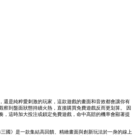
，還是純粹愛刺激的玩家，這款遊戲的畫面和音效都會讓你有
觀察到盤面狀態持續火熱，直接購買免費遊戲反而更划算。 因
奏，這時加大投注或鎖定免費遊戲，命中高賠的機率會顯著提
電子《赤三國》是一款集結高回饋、精緻畫面與創新玩法於一身的線上