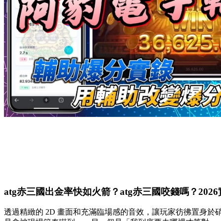
atg赤三國出金率快如火箭？atg赤三國咬錢嗎？202
透過精緻的 2D 畫面和充滿臨場感的音效，讓玩家彷彿置身