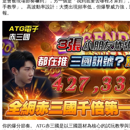
是會被現場節奏嚇到」，另一個是「我到底要去哪裡才算對」
手教學」。 高波動率設計：大獎出現頻率低，但爆擊威力強，
報。
你的爆分節奏。 ATG赤三國是以三國題材為核心的試玩教學與