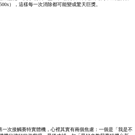
500x），這樣每一次消除都可能變成驚天巨獎。
手第一次接觸賽特實體機，心裡其實有兩個焦慮：一個是「我是不