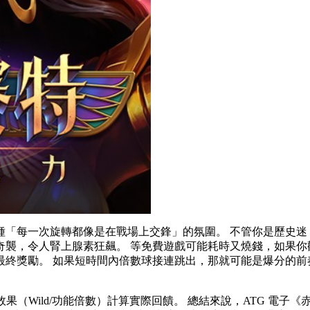
種「每一次旋轉都像是在戰場上交鋒」的氛圍。 不管你是歷史迷
襲，令人腎上腺素狂飆。 等免費遊戲可能耗時又燒錢，如果你
最終獎勵。 如果短時間內倍數球接連跳出，那就可能是爆分的前
倍數效果（Wild/功能倍數）計算實際回饋。 總結來說，ATG 