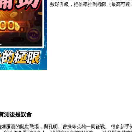
數球升級，把倍率推到極限（最高可達 
6實測後是誤會
於硝煙瀰漫的亂世戰場，與孔明、曹操等英雄一同征戰。 很多新