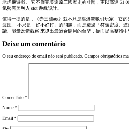
老虎機遊戲。 它不僅完美還原三國歷史的壯闊，更以高達 51
氣勢完美融入 slot 遊戲設計。
值得一提的是，《赤三國atg》並不只是靠爆擊吸引玩家，它的
渡區。 不只是「好不好打」的問題，而是透過「符號密度、連
讀、能量反饋觀察 來抓出最適合開局的台型，從而提高整體中
Deixe um comentário
O seu endereço de email não será publicado.
Campos obrigatórios m
Comentário
*
Nome
*
Email
*
Site