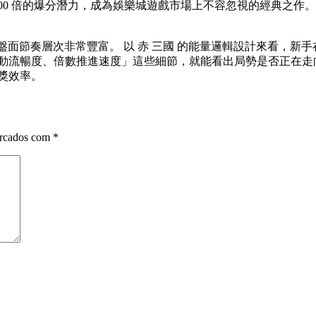
,000 倍的爆分潛力，成為娛樂城遊戲市場上不容忽視的經典之作
盤面節奏層次非常豐富。 以 赤 三國 的能量邏輯設計來看，
動流暢度、倍數推進速度」這些細節，就能看出局勢是否正在走向
獎效率。
arcados com
*