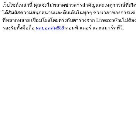
เว็บไซต์เหล่านี้ คุณจะไม่พลาดข่าวสารสำคัญและเหตุการณ์ที่เก
ได้สัมผัสความสนุกสนานและตื่นเต้นในทุกๆ ช่วงเวลาของการแข่ง
ที่หลากหลาย เชื่อมโยงโดยตรงกับตารางจาก Livescore7m.ไม่ต้อ
รองรับทั้งมือถือ
ผลบอลสด888
คอมพิวเตอร์ และสมาร์ททีวี.