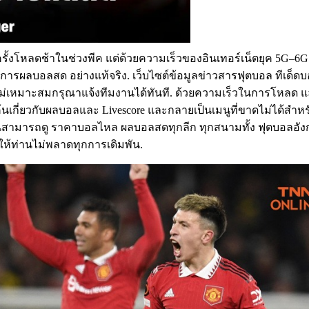
นบางครั้งโหลดช้าในช่วงพีค แต่ด้วยความเร็วของอินเทอร์เน็ตยุค 
 ของวงการผลบอลสด อย่างแท้จริง. เว็บไซต์ข้อมูลข่าวสารฟุตบอล ท
หมาะสมกรุณาแจ้งทีมงานได้ทันที. ด้วยความเร็วในการโหลด และฟ
ค้นเกี่ยวกับผลบอลและ Livescore และกลายเป็นเมนูที่ขาดไม่ได้ส
านสามารถดู ราคาบอลไหล ผลบอลสดทุกลีก ทุกสนามทั้ง ฟุตบอลอังกฤ
ให้ท่านไม่พลาดทุกการเดิมพัน.