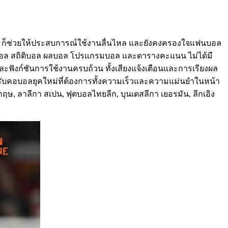
5G–6G ก็ช่วยให้ประสบการณ์ใช้งานลื่นไหล และยังคงครองใจแฟนบอล
ีเด็ดบอล สถิติบอล ผลบอล โปรแกรมบอล และตารางคะแนน ไม่ได้มี
ังก์ชันการใช้งานครบถ้วน ทั้งเสียงแจ้งเตือนและการเรียงผล
ำหรับคอบอลยุคใหม่ที่ต้องการทั้งความเร็วและความแม่นยำในหน้า
ษ, ลาลีกา สเปน, ฟุตบอลไทยลีก, บุนเดสลีกา เยอรมัน, ลีกเอิง