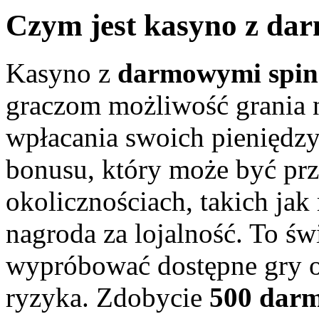
Czym jest kasyno z da
Kasyno z
darmowymi spi
graczom możliwość grania 
wpłacania swoich pieniędz
bonusu, który może być pr
okolicznościach, takich jak 
nagroda za lojalność. To św
wypróbować dostępne gry o
ryzyka. Zdobycie
500 darm