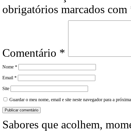
obrigatórios marcados com
Comentário
*
Nome
*
Email
*
Site
Guardar o meu nome, email e site neste navegador para a próxima
Sabores que acolhem, mome