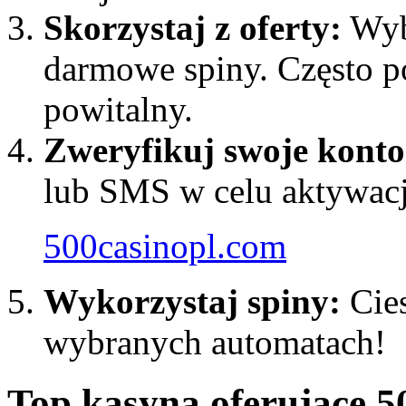
Skorzystaj z oferty:
Wybi
darmowe spiny. Często po
powitalny.
Zweryfikuj swoje konto
lub SMS w celu aktywacj
500casinopl.com
Wykorzystaj spiny:
Cies
wybranych automatach!
Top kasyna oferujące 5