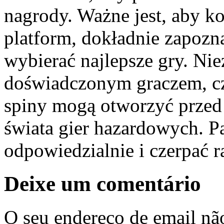
nagrody. Ważne jest, aby k
platform, dokładnie zapozn
wybierać najlepsze gry. Niez
doświadczonym graczem, c
spiny mogą otworzyć przed
świata gier hazardowych. Pa
odpowiedzialnie i czerpać r
Deixe um comentário
O seu endereço de email não