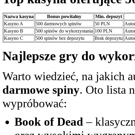
Nazwa kasyna
Bonus powitalny
Min. depozyt
Kasyno A
500 darmowych spinów
50 PLN
Autom
Kasyno B
500 spinów do wykorzystania
100 PLN
Autom
Kasyno C
500 spinów bez depozytu
Brak depozytu
Auto
Najlepsze gry do wykor
Warto wiedzieć, na jakich
darmowe spiny
. Oto lista 
wypróbować:
Book of Dead
– klasyczn