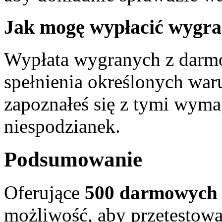
Jak mogę wypłacić wygr
Wypłata wygranych z darm
spełnienia określonych war
zapoznałeś się z tymi wyma
niespodzianek.
Podsumowanie
Oferujące
500 darmowych 
możliwość, aby przetestow