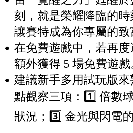
刻，就是榮耀降臨的時
讓賽特成為你專屬的致
在免費遊戲中，若再度達
額外獲得 5 場免費遊戲
建議新手多用試玩版來
點觀察三項：1️⃣ 倍數
狀況；3️⃣ 金光與閃電