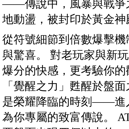
——傳說中，風暴與戰爭之
地動盪，被封印於黃金神
從符號細節到倍數爆擊機
與驚喜。 對老玩家與新
爆分的快感，更考驗你的
「覺醒之力」甦醒於盤面
是榮耀降臨的時刻——進
為你專屬的致富傳說。 A