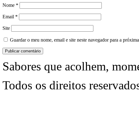
Nome
*
Email
*
Site
Guardar o meu nome, email e site neste navegador para a próxima
Sabores que acolhem, mome
Todos os direitos reservado