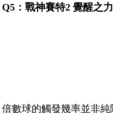
Q5：戰神賽特2 覺醒之
倍數球的觸發幾率並非純