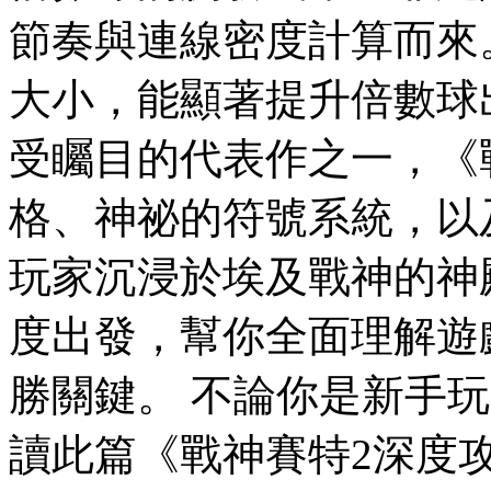
節奏與連線密度計算而來
大小，能顯著提升倍數球出
受矚目的代表作之一，《
格、神祕的符號系統，以
玩家沉浸於埃及戰神的神
度出發，幫你全面理解遊
勝關鍵。 不論你是新手
讀此篇《戰神賽特2深度攻