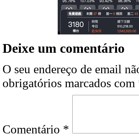
Deixe um comentário
O seu endereço de email não
obrigatórios marcados com
Comentário
*