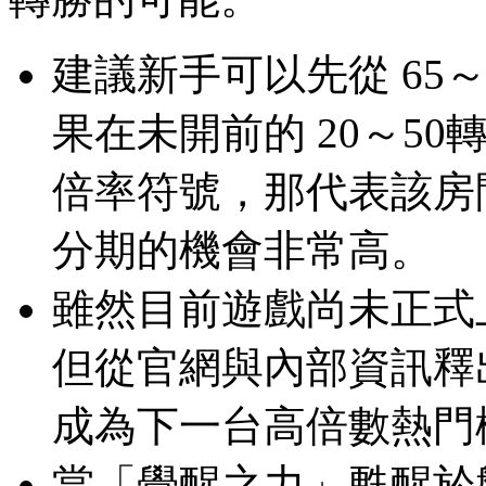
建議新手可以先從 65
果在未開前的 20～5
倍率符號，那代表該房
分期的機會非常高。
雖然目前遊戲尚未正式
但從官網與內部資訊釋
成為下一台高倍數熱門
當「覺醒之力」甦醒於