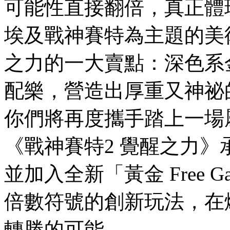
可能性直接翻倍，真正體
埃及戰神賽特為主題的美
之力的一大賣點：深色系
配樂，營造出厚重又神祕
你們將再度攜手踏上一場
《戰神賽特2 覺醒之力
並加入全新「黃金 Free
倍數符號的創新玩法，在
轉勝的可能。