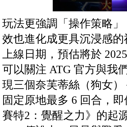
玩法更強調「操作策略」
效也進化成更具沉浸感的
上線日期，預估將於 2025
可以關注 ATG 官方與
現三個奈芙蒂絲（狗女）
固定原地最多 6 回合，
賽特2：覺醒之力》的起