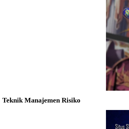
Teknik Manajemen Risiko