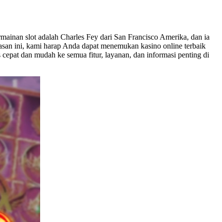
inan slot adalah Charles Fey dari San Francisco Amerika, dan ia
san ini, kami harap Anda dapat menemukan kasino online terbaik
epat dan mudah ke semua fitur, layanan, dan informasi penting di