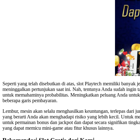
Seperti yang telah disebutkan di atas, slot Playtech memiliki banyak j
meninggalkan pertunjukan saat ini. Nah, tentunya Anda sudah ingin 
untuk memahaminya probabilitas. Meningkatkan peluang Anda unt
beberapa garis pembayaran.
Lembur, mesin akan selalu menghasilkan keuntungan, terlepas dari 
yang berarti Anda akan menghadapi risiko yang lebih kecil. Untuk me
untuk permainan bonus dan jackpot dan dapat secara signifikan ting
yang dapat memicu mini-game atau fitur khusus lainnya.