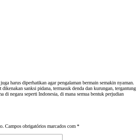
ata juga harus diperhatikan agar pengalaman bermain semakin nyaman.
at dikenakan sanksi pidana, termasuk denda dan kurungan, tergantung
ma di negara seperti Indonesia, di mana semua bentuk perjudian
o.
Campos obrigatórios marcados com
*