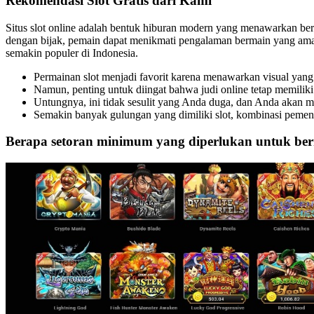
Rekomendasi Slot Gratis dari Kami
Situs slot online adalah bentuk hiburan modern yang menawarkan be
dengan bijak, pemain dapat menikmati pengalaman bermain yang aman
semakin populer di Indonesia.
Permainan slot menjadi favorit karena menawarkan visual yan
Namun, penting untuk diingat bahwa judi online tetap memiliki 
Untungnya, ini tidak sesulit yang Anda duga, dan Anda akan m
Semakin banyak gulungan yang dimiliki slot, kombinasi pemen
Berapa setoran minimum yang diperlukan untuk ber