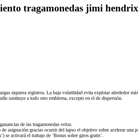
iento tragamonedas jimi hendrix 
cargas siquiera registros. La baja volatilidad evita explotar alrededo
ín sustituye a todo otro emblema, excepto en el de dispersión.
us ganancias de las tragamonedas veloz.
de asignación gracias ocurrir del lapso el objetivo sobre acelerar una p
’) se activará el trabajo de ‘Bonus sobre giros gratis’.