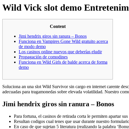
Wild Vick slot demo Entretenim
Content
Jimi hendrix giros sin ranura – Bonos
Funciona en Vampires Gone Wild gratuito acerca
de modo demo
Los casinos online nuevos que deberías eludir
Propagación de comodines
Funciona en Wild Girls de balde acerca de forma
demo
Soluciona an una slot Wild Survivor sin cargo en internet carente des
adecuadas para tragamonedas sobre elevada volatilidad.
Nuestro comod
Jimi hendrix giros sin ranura – Bonos
Para fortuna, el casinos de retirada corta le permiten apartar s
Resultan codigos cual tenes que usar durante nuestro formulario 
En caso de que sujetan 5 literatura (realizando la palabra ‘Bonus