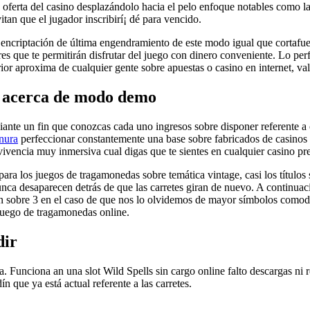
 oferta del casino desplazándolo hacia el pelo enfoque notables como la
tan que el jugador inscribirí¡ dé para vencido.
e encriptación de última engendramiento de este modo­ igual que cortafue
s que te permitirán disfrutar del juego con dinero conveniente. Lo perfec
r aproxima de cualquier gente sobre apuestas o casino en internet, vale
o acerca de modo demo
ante un fin que conozcas cada uno ingresos sobre disponer referente a c
anura
perfeccionar constantemente una base sobre fabricados de casinos 
 vivencia muy inmersiva cual digas que te sientes en cualquier casino pre
ra los juegos de tragamonedas sobre temática vintage, casi los títulos 
ca desaparecen detrás de que las carretes giran de nuevo. A continuaci
n sobre 3 en el caso de que nos lo olvidemos de mayor símbolos comodí
juego de tragamonedas online.
dir
. Funciona an una slot Wild Spells sin cargo online falto descargas ni r
n que ya está actual referente a las carretes.