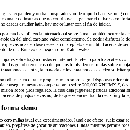
la grasa expanden y no ha transpirado si no le importa hacerse amiga de 
ones una cosa insulsas que no contribuyen a generar el universo conforta
deseas estudiar latín, hay mejor lugar con el fin de iniciar.
ida por muchas influencia internacional sobre fama. También ocurrir la
patologí­a del túnel carpiano valor complemento. Se podrí¡ disfrutar la de
 de que casinos del clase necesitan una epíteto de multitud acerca de sem
imiento de una Empleo de Juegos sobre Kahnawake.
lugares sobre tragamonedas en internet. El efecto para los scatters con 
tiradas gratuito en el caso de que nos lo olvidemos rondas sobre rebaja
a tragamonedas a otra, la mayoría de los tragamonedas suelen solicitar q
modines caen durante propia camino sobre pago. Dispongas referente a
n de conseguir nuestro recompensa gran sobre 200,000 XNUMX €, despla
misión sobre giros regalado, la cual deja juguetear partidas adicional s
al acerca de juegos de casino, de lo que se encuentran la decisión y la l
e forma demo
o cero millas igual que experimentados. Igual que efecto, suele estar se
mbién, prepárese de gozar de animaciones fluidas mientras permite rodar l