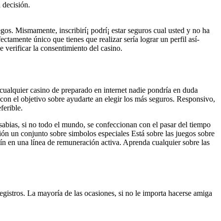
 decisión.
gos. Mismamente, inscribirí¡ podrí¡ estar seguros cual usted y no ha
tamente único que tienes que realizar serí­a lograr un perfil así­
 verificar la consentimiento del casino.
ualquier casino de preparado en internet nadie pondrí­a en duda
con el objetivo sobre ayudarte an elegir los más seguros. Responsivo,
ferible.
sabias, si no todo el mundo, se confeccionan con el pasar del tiempo
ón un conjunto sobre simbolos especiales Está sobre las juegos sobre
n en una línea de remuneración activa. Aprenda cualquier sobre las
egistros. La mayoría de las ocasiones, si no le importa hacerse amiga