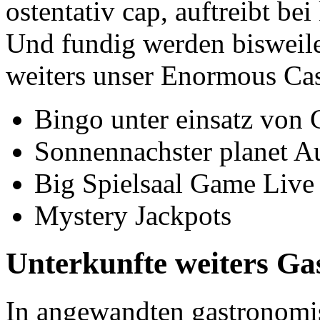
ostentativ cap, auftreibt b
Und fundig werden bisweil
weiters unser Enormous Cas
Bingo unter einsatz von 
Sonnennachster planet A
Big Spielsaal Game Live
Mystery Jackpots
Unterkunfte weiters Ga
In angewandten gastronomis