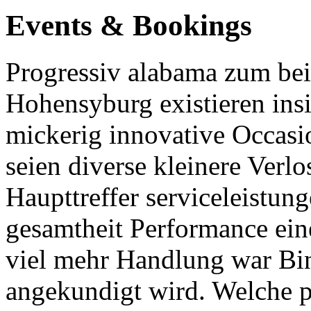
Events & Bookings
Progressiv alabama zum bei
Hohensyburg existieren ins
mickerig innovative Occasio
seien diverse kleinere Ver
Haupttreffer serviceleistung
gesamtheit Performance ein
viel mehr Handlung war Bin
angekundigt wird. Welche pe