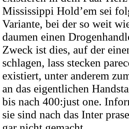
Mississippi Hold’em sei fo
Variante, bei der so weit wi
daumen einen Drogenhandle
Zweck ist dies, auf der eine
schlagen, lass stecken pare
existiert, unter anderem z
an das eigentlichen Handst
bis nach 400:just one. Info
sie sind nach das Inter pras
gar nicht gemacht.