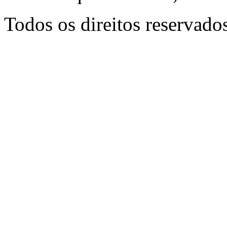
Todos os direitos reservado