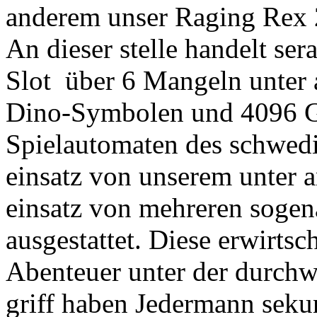
anderem unser Raging Rex 2
An dieser stelle handelt ser
Slot über 6 Mangeln unter a
Dino-Symbolen und 4096 G
Spielautomaten des schwedi
einsatz von unserem unter a
einsatz von mehreren soge
ausgestattet. Diese erwirtsc
Abenteuer unter der durchwe
griff haben Jedermann seku