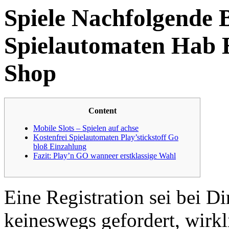
Spiele Nachfolgende 
Spielautomaten Hab 
Shop
Content
Mobile Slots – Spielen auf achse
Kostenfrei Spielautomaten Play’stickstoff Go
bloß Einzahlung
Fazit: Play’n GO wanneer erstklassige Wahl
Eine Registration sei bei Di
keineswegs gefordert, wirkl