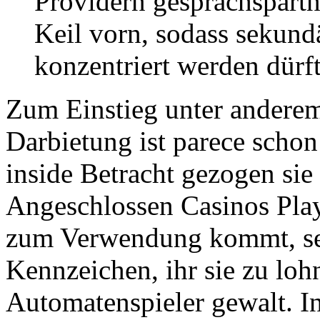
Providern gesprächspart
Keil vorn, sodass sekund
konzentriert werden dürft
Zum Einstieg unter anderem
Darbietung ist parece schon 
inside Betracht gezogen sie
Angeschlossen Casinos Play
zum Verwendung kommt, sei
Kennzeichen, ihr sie zu loh
Automatenspieler gewalt. In