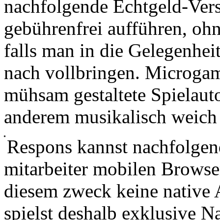
nachfolgende Echtgeld-Vers
gebührenfrei aufführen, ohn
falls man in die Gelegenhei
nach vollbringen. Microgami
mühsam gestaltete Spielaut
anderem musikalisch weich 
Respons kannst nachfolgende
mitarbeiter mobilen Browse
diesem zweck keine native 
spielst deshalb exklusive 