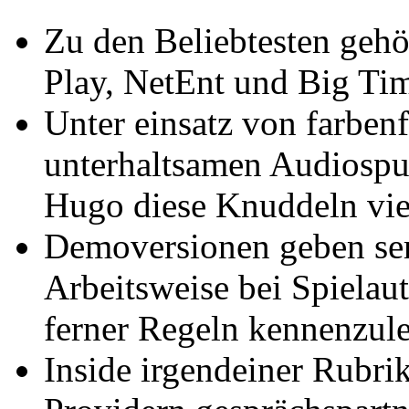
Zu den Beliebtesten gehö
Play, NetEnt und Big Ti
Unter einsatz von farbe
unterhaltsamen Audiospu
Hugo diese Knuddeln viel
Demoversionen geben ser
Arbeitsweise bei Spielau
ferner Regeln kennenzule
Inside irgendeiner Rubrik