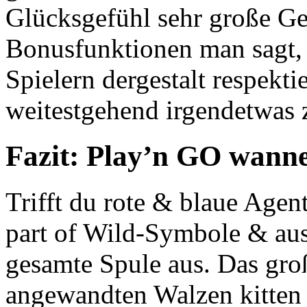
Glücksgefühl sehr große Ge
Bonusfunktionen man sagt, s
Spielern dergestalt respektie
weitestgehend irgendetwas
Fazit: Play’n GO wanne
Trifft du rote & blaue Agen
part of Wild-Symbole & aus
gesamte Spule aus. Das gro
angewandten Walzen kitten f