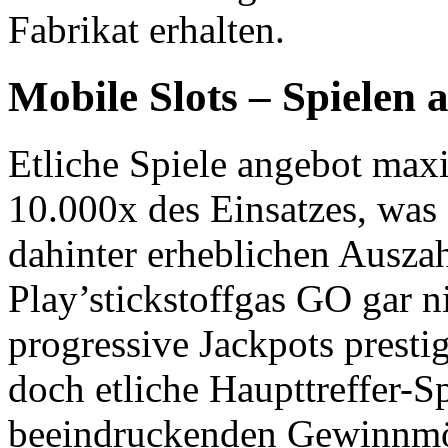
Fabrikat erhalten.
Mobile Slots – Spielen 
Etliche Spiele angebot max
10.000x des Einsatzes, was 
dahinter erheblichen Auszah
Play’stickstoffgas GO gar n
progressive Jackpots prestig
doch etliche Haupttreffer-S
beeindruckenden Gewinnmög