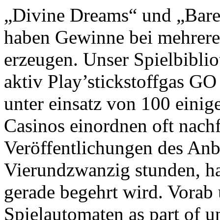
„Divine Dreams“ und „Bares
haben Gewinne bei mehrere
erzeugen. Unser Spielbiblio
aktiv Play’stickstoffgas GO
unter einsatz von 100 eini
Casinos einordnen oft nach
Veröffentlichungen des Anbi
Vierundzwanzig stunden, ha
gerade begehrt wird. Vorab 
Spielautomaten as part of u