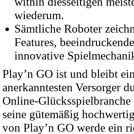
within diesseitigen meis
wiederum.
Sämtliche Roboter zeichn
Features, beeindruckend
innovative Spielmechani
Play’n GO ist und bleibt ei
anerkanntesten Versorger d
Online-Glücksspielbranche 
seine gütemäßig hochwerti
von Play’n GO werde ein ri