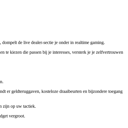
 dompelt de live dealer-sectie je onder in realtime gaming.
len te kiezen die passen bij je interesses, versterk je je zelfvertrouwen
n.
vindt er geldteruggaven, kosteloze draaibeurten en bijzondere toegang
 zijn op uw tactiek.
dget vergroot.