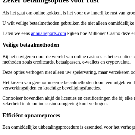
Als het gaat om online gokken, is het voor uw innerlijke rust van groot
U wilt veilige betaalmethoden gebruiken die niet alleen onmiddellijk
Laten we eens
annualreports.com
kijken hoe Millioner Casino deze el
Veilige betaalmethoden
Bij het navigeren door de wereld van online casino’s is het essentiee
methoden zoals creditcards, betaalpassen, e-wallets en cryptovaluta.
Deze opties verhogen niet alleen uw spelervaring, maar verzekeren oo
Het kiezen van gerenommeerde betaalmethoden toont een uitgebreid be
verwerkingstijden en krachtige beveiligingsfuncties.
Controleer bovendien altijd de licenties en certificeringen die bij elke
zekerheid in de online casino-omgeving kunt verhogen.
Efficiënt opnameproces
Een onmiddellijke uitbetalingsprocedure is essentieel voor het verho