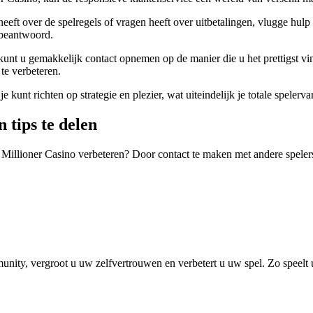
eeft over de spelregels of vragen heeft over uitbetalingen, vlugge hulp
 beantwoord.
 kunt u gemakkelijk contact opnemen op de manier die u het prettigst vi
te verbeteren.
unt richten op strategie en plezier, wat uiteindelijk je totale spelervar
 tips te delen
 Millioner Casino verbeteren? Door contact te maken met andere spelers
nity, vergroot u uw zelfvertrouwen en verbetert u uw spel. Zo speelt u