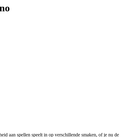
ino
heid aan spellen speelt in op verschillende smaken, of je nu de