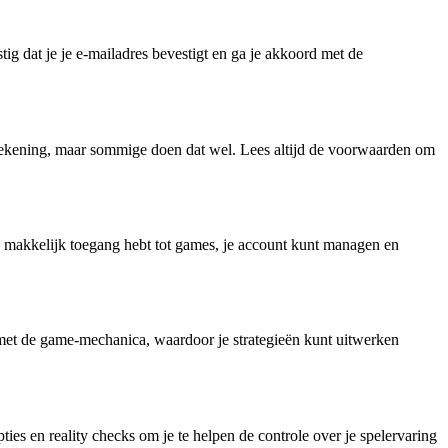
ig dat je je e-mailadres bevestigt en ga je akkoord met de
in rekening, maar sommige doen dat wel. Lees altijd de voorwaarden om
je makkelijk toegang hebt tot games, je account kunt managen en
n met de game-mechanica, waardoor je strategieën kunt uitwerken
ies en reality checks om je te helpen de controle over je spelervaring