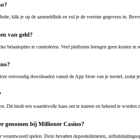
no?
ite, klik je op de aanmeldlink en vul je de vereiste gegevens in. Bevest
men van geld?
fieke betaalopties te controleren. Veel platforms brengen geen kosten 
ino?
t deze eenvoudig downloaden vanuit de App Store van je toestel, zodat 
?
pelen. Dit biedt een waardevolle kans om te trainen en bekend te worde
r genomen bij Millioner Casino?
 verantwoord spelen. Deze bevatten depositolimieten, zelfuitsluitingsopt