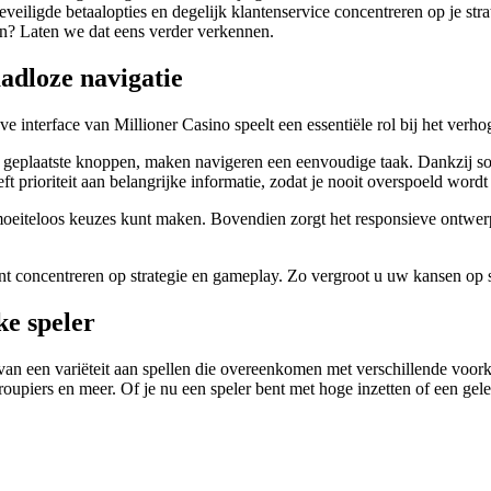
 beveiligde betaalopties en degelijk klantenservice concentreren op je 
n? Laten we dat eens verder verkennen.
adloze navigatie
 interface van Millioner Casino speelt een essentiële rol bij het verho
geplaatste knoppen, maken navigeren een eenvoudige taak. Dankzij soep
ft prioriteit aan belangrijke informatie, zodat je nooit overspoeld wor
moeiteloos keuzes kunt maken. Bovendien zorgt het responsieve ontwerp v
nt concentreren op strategie en gameplay. Zo vergroot u uw kansen op
ke speler
van een variëteit aan spellen die overeenkomen met verschillende voork
oupiers en meer. Of je nu een speler bent met hoge inzetten of een gelege