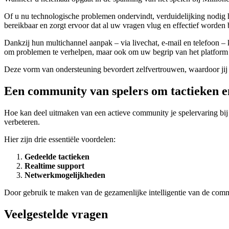
Of u nu technologische problemen ondervindt, verduidelijking nodig h
bereikbaar en zorgt ervoor dat al uw vragen vlug en effectief worden
Dankzij hun multichannel aanpak – via livechat, e-mail en telefoon –
om problemen te verhelpen, maar ook om uw begrip van het platform 
Deze vorm van ondersteuning bevordert zelfvertrouwen, waardoor jij je k
Een community van spelers om tactieken en
Hoe kan deel uitmaken van een actieve community je spelervaring bij
verbeteren.
Hier zijn drie essentiële voordelen:
Gedeelde tactieken
Realtime support
Netwerkmogelijkheden
Door gebruik te maken van de gezamenlijke intelligentie van de commu
Veelgestelde vragen