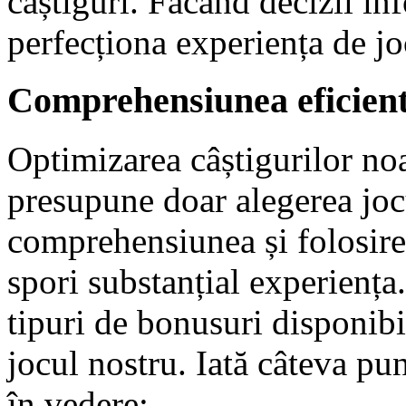
câștiguri. Făcând decizii i
perfecționa experiența de jo
Comprehensiunea eficient
Optimizarea câștigurilor noa
presupune doar alegerea jocu
comprehensiunea și folosire
spori substanțial experiența
tipuri de bonusuri disponibi
jocul nostru. Iată câteva pun
în vedere: