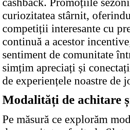
cashback. Promoțiile sezoni
curiozitatea stârnit, oferind
competiții interesante cu pr
continuă a acestor incentive
sentiment de comunitate într
simțim apreciați și conecta
de experiențele noastre de j
Modalități de achitare ș
Pe măsură ce explorăm modal