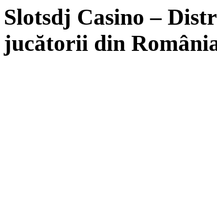
Slotsdj Casino – Distr
jucătorii din Români