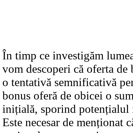
În timp ce investigăm lumea
vom descoperi că oferta de 
o tentativă semnificativă pe
bonus oferă de obicei o sum
inițială, sporind potențialul
Este necesar de menționat că