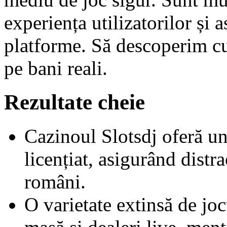
experiența utilizatorilor și a
platforme. Să descoperim c
pe bani reali.
Rezultate cheie
Cazinoul Slotsdj oferă un
licențiat, asigurând distra
români.
O varietate extinsă de jocu