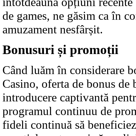
întotdeauna opțiuni recente
de games, ne găsim ca în co
amuzament nesfârșit.
Bonusuri și promoții
Când luăm în considerare bon
Casino, oferta de bonus de 
introducere captivantă pentru
programul continuu de promoț
fideli continuă să beneficie