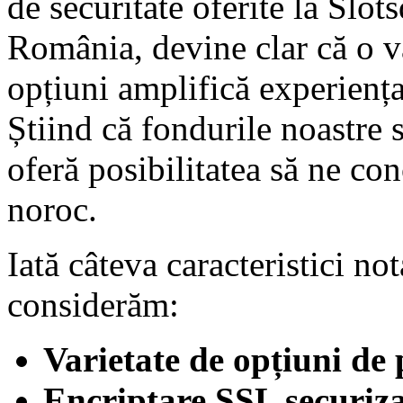
de securitate oferite la Slot
România, devine clar că o va
opțiuni amplifică experienț
Știind că fondurile noastre s
oferă posibilitatea să ne co
noroc.
Iată câteva caracteristici not
considerăm:
Varietate de opțiuni de 
Encriptare SSL securiz