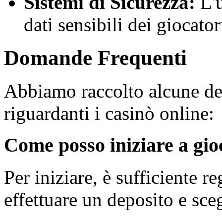
Sistemi di Sicurezza:
L'u
dati sensibili dei giocator
Domande Frequenti
Abbiamo raccolto alcune de
riguardanti i casinò online:
Come posso iniziare a gio
Per iniziare, è sufficiente re
effettuare un deposito e sceg