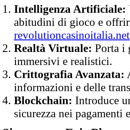
Intelligenza Artificiale:
abitudini di gioco e offri
revolutioncasinoitalia.net
Realtà Virtuale:
Porta i 
immersivi e realistici.
Crittografia Avanzata:
A
informazioni e delle trans
Blockchain:
Introduce un
sicurezza nei pagamenti 