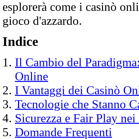
esplorerà come i casinò onli
gioco d'azzardo.
Indice
Il Cambio del Paradigma:
Online
I Vantaggi dei Casinò On
Tecnologie che Stanno C
Sicurezza e Fair Play ne
Domande Frequenti