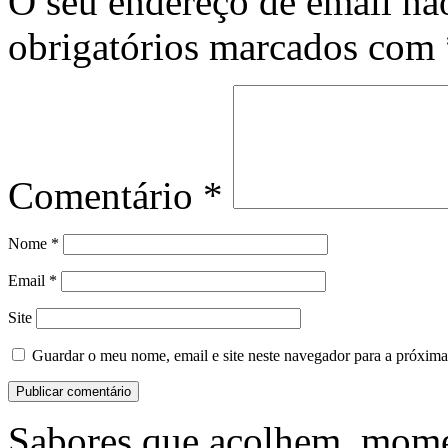
O seu endereço de email não
obrigatórios marcados com
Comentário
*
Nome
*
Email
*
Site
Guardar o meu nome, email e site neste navegador para a próxima
Sabores que acolhem, mome