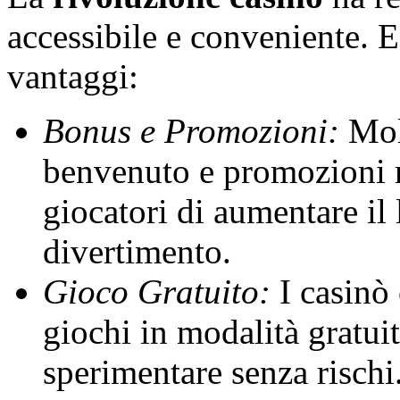
accessibile e conveniente. E
vantaggi:
Bonus e Promozioni:
Molt
benvenuto e promozioni r
giocatori di aumentare il 
divertimento.
Gioco Gratuito:
I casinò 
giochi in modalità gratuit
sperimentare senza rischi