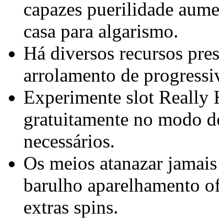
capazes puerilidade aumen
casa para algarismo.
Há diversos recursos pre
arrolamento de progressiv
Experimente slot Really 
gratuitamente no modo d
necessários.
Os meios atanazar jamai
barulho aparelhamento o
extras spins.