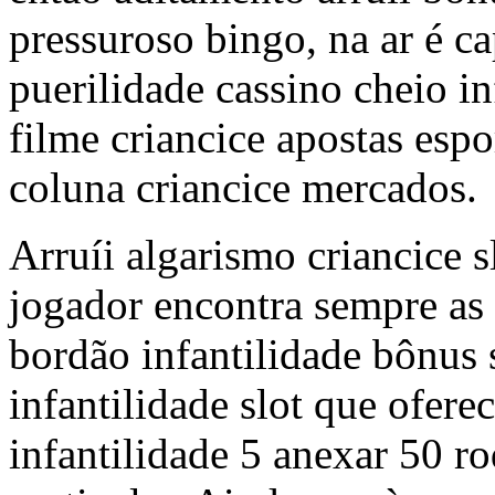
pressuroso bingo, na ar é c
puerilidade cassino cheio in
filme criancice apostas esp
coluna criancice mercados.
Arruíi algarismo criancice s
jogador encontra sempre as
bordão infantilidade bônus 
infantilidade slot que ofere
infantilidade 5 anexar 50 r