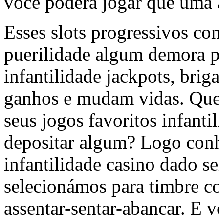
você poderá jogar que uma ar
Esses slots progressivos c
puerilidade algum demora p
infantilidade jackpots, bri
ganhos e mudam vidas. Quer
seus jogos favoritos infanti
depositar algum? Logo conh
infantilidade casino dado 
selecionámos para timbre c
assentar-sentar-abancar. E v