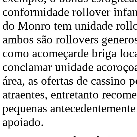
conformidade rollover infan
do Monro tem unidade rollo
ambos são rollovers genero
como acomeçarde briga loca
conclamar unidade acoroçoa
área, as ofertas de cassin
atraentes, entretanto recom
pequenas antecedentemente
apoiado.