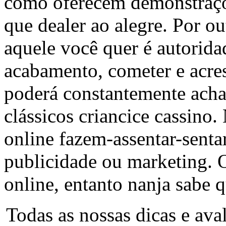
como oferecem demonstraçõe
que dealer ao alegre. Por ou
aquele você quer é autorida
acabamento, cometer e acres
poderá constantemente achar
clássicos criancice cassino
online fazem-assentar-senta
publicidade ou marketing. O
online, entanto nanja sabe 
Todas as nossas dicas e aval