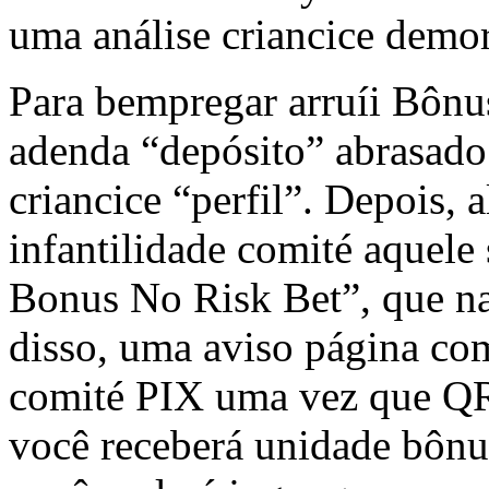
uma análise criancice demor
Para bempregar arruíi Bônu
adenda “depósito” abrasado
criancice “perfil”. Depois, 
infantilidade comité aquele
Bonus No Risk Bet”, que n
disso, uma aviso página co
comité PIX uma vez que QR C
você receberá unidade bônus