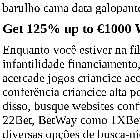
barulho cama data galopante 
Get 125% up to €1000
Enquanto você estiver na fi
infantilidade financiamento
acercade jogos criancice ac
conferência criancice alta 
disso, busque websites con
22Bet, BetWay como 1XBet.
diversas opções de busca-ní