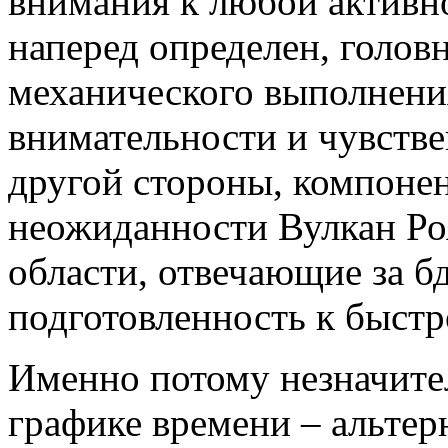
внимания к любой активно
наперед определен, голов
механического выполнени
внимательности и чувстве
другой стороны, компоне
неожиданности Вулкан Ро
области, отвечающие за б
подготовленность к быстр
Именно потому незначите
графике времени – альте