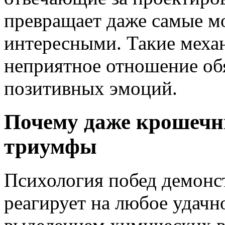
превращает даже самые м
интересными. Такие меха
неприятное отношение обя
позитивных эмоций.
Почему даже крошечн
триумфы
Психология побед демонст
реагирует на любое удачн