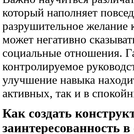
который наполняет повсе
разрушительное желание к
может негативно сказыват
социальные отношения. Г
контролируемое руководс
улучшение навыка находит
активных, так и в спокой
Как создать констру
заинтересованность в