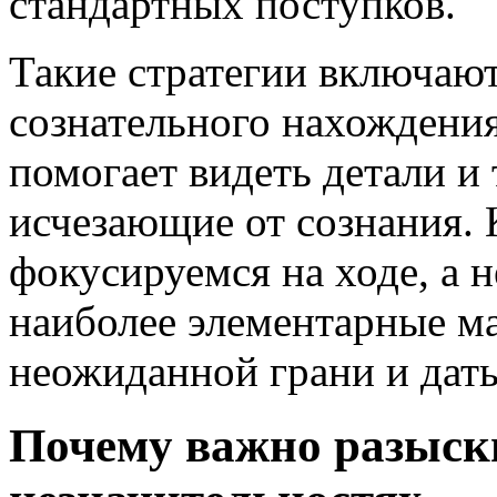
стандартных поступков.
Такие стратегии включаю
сознательного нахождения
помогает видеть детали и 
исчезающие от сознания.
фокусируемся на ходе, а н
наиболее элементарные м
неожиданной грани и дат
Почему важно разыски