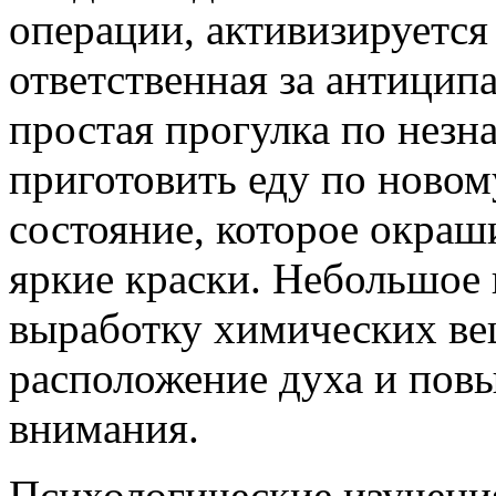
операции, активизируется
ответственная за антицип
простая прогулка по незн
приготовить еду по новом
состояние, которое окра
яркие краски. Небольшое 
выработку химических ве
расположение духа и по
внимания.
Психологические изучени