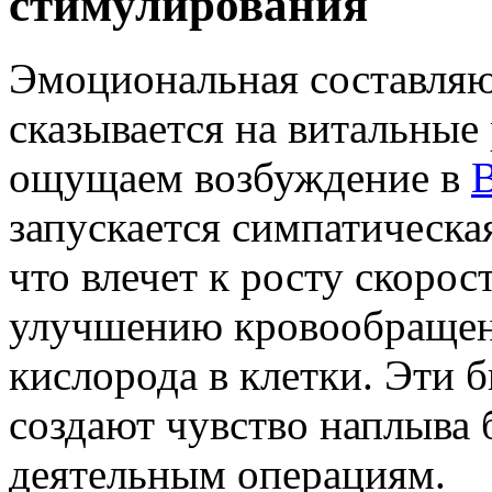
стимулирования
Эмоциональная составля
сказывается на витальные
ощущаем возбуждение в
В
запускается симпатическа
что влечет к росту скорос
улучшению кровообращен
кислорода в клетки. Эти 
создают чувство наплыва 
деятельным операциям.