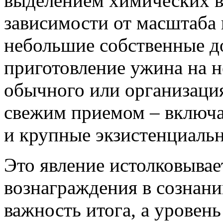
выделением химических в
зависимости от масштаба
небольшие собственные д
приготовление ужина на н
обычного или организация
свежим приемом – включа
и крупные экзистенциальн
Это явление истолковывает
вознаграждения в сознан
важность итога, а урове