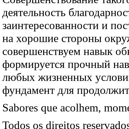
деятельность благодарнос
заинтересованности и пос
на хорошие стороны окру
совершенствуем навык об
формируется прочный нав
любых жизненных услови
фундамент для продолжите
Sabores que acolhem, mome
Todos os direitos reservado