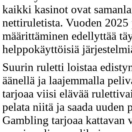
kaikki kasinot ovat samanla
nettiruletista. Vuoden 2025 
määrittäminen edellyttää täyd
helppokäyttöisiä järjestelmi
Suurin ruletti loistaa edistyn
äänellä ja laajemmalla peli
tarjoaa viisi elävää rulettiva
pelata niitä ja saada uuden
Gambling tarjoaa kattavan v