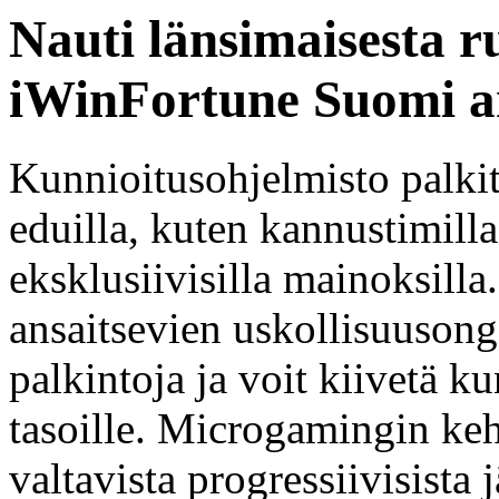
Nauti länsimaisesta ru
iWinFortune Suomi ar
Kunnioitusohjelmisto palkitse
eduilla, kuten kannustimilla,
eksklusiivisilla mainoksill
ansaitsevien uskollisuusong
palkintoja ja voit kiivetä k
tasoille.
Microgamingin kehi
valtavista progressiivisista 