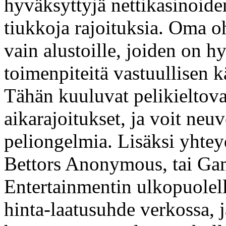
hyväksyttyjä nettikasinoiden
tiukkoja rajoituksia. Oma o
vain alustoille, joiden on hy
toimenpiteitä vastuullisen 
Tähän kuuluvat pelikieltovai
aikarajoitukset, ja voit neuv
peliongelmia. Lisäksi yhtey
Bettors Anonymous, tai Gam
Entertainmentin ulkopuolella
hinta-laatusuhde verkossa, j