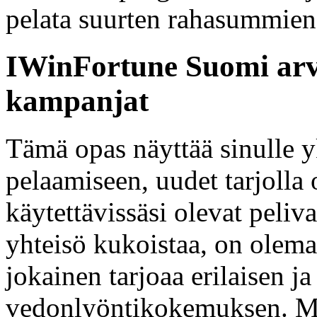
pelata suurten rahasummien
IWinFortune Suomi arvo
kampanjat
Tämä opas näyttää sinulle yk
pelaamiseen, uudet tarjolla
käytettävissäsi olevat peliva
yhteisö kukoistaa, on olemas
jokainen tarjoaa erilaisen ja
vedonlyöntikokemuksen. Mut