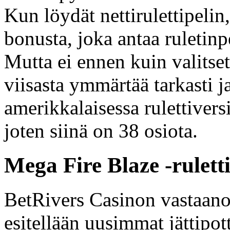
Kun löydät nettirulettipelin
bonusta, joka antaa ruletin
Mutta ei ennen kuin valitset
viisasta ymmärtää tarkasti j
amerikkalaisessa rulettivers
joten siinä on 38 osiota.
Mega Fire Blaze -ruletti
BetRivers Casinon vastaanot
esitellään uusimmat jättipotti