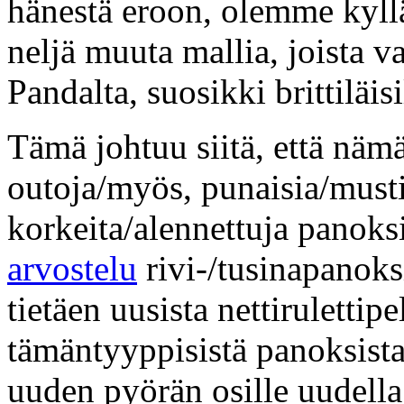
hänestä eroon, olemme kyllä
neljä muuta mallia, joista va
Pandalta, suosikki brittiläis
Tämä johtuu siitä, että nämä
outoja/myös, punaisia/mustia
korkeita/alennettuja panoks
arvostelu
rivi-/tusinapanoksi
tietäen uusista nettirulettip
tämäntyyppisistä panoksista
uuden pyörän osille uudella r