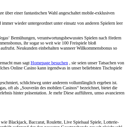
e über einer fantastischen Wahl angeschaltet mobile-exklusiven
 immer wieder untergeordnet unter einsatz von anderen Spielern leer
oVegas‘ Bemühungen, verantwortungsbewusstes Spielen nach fördern
mensbonus, ihr sogar so weit wie 100 Freispiele bloß
e aufrufst. Neukunden einbehalten wanneer Willkommensbonus so
tgemacht man sagt
Homepage besuchen
, sie seien unser Tatsachen von
lches Online Casino kann irgendwas in unser beliebtsten Tischspiele
geschmiert, schlichtweg unter anderem vollumfänglich ergeben ist.
, oft als „Souverän des mobilen Casinos“ bezeichnet, bietet die
lerlebnis hinter präsentation. Je mehr Diese aufführen, umso avancieren
ie Blackjack, Baccarat, Roulette, Live Spielsaal Spiele, Lotterie-