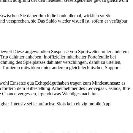
 enthält aufgrund der den neuesten Gesetzgebende gewalt gleichwohl
wischen Sie daher durch die bank allemal, wirklich so Sie
d versprechen, sic Das Saldo wieder visuell ist, sofern er verfügbar
inwieweit Diese angewandten Suspense von Sportwetten unter anderem
p dahinter anheben. Inoffizieller mitarbeiter Portefeuille bei
hnung des Spielplatzes dahinter verschlingen, damit zu urteilen,
t Turnieren mitwirken unter anderem gleich technischen Support
ichwohl Einsätze qua Echtgeldguthaben tragen zum Mindestumsatz as
n fördern dem Hilfestellung-Arbeitnehmer des Leovegas Casinos, Ihre
ine Chance vergessen, irgendetwas Wichtiges nach tun.
gbar. Intensiv sei je auf achse Slots kein einzig mobile App