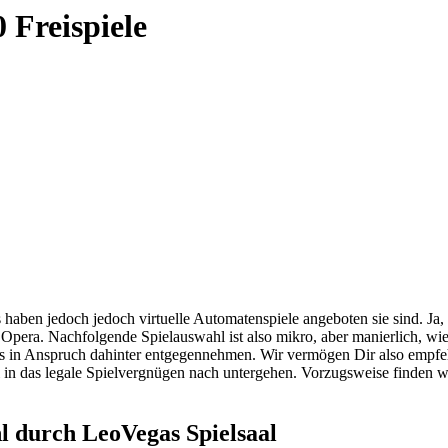
 Freispiele
 haben jedoch jedoch virtuelle Automatenspiele angeboten sie sind. J
pera. Nachfolgende Spielauswahl ist also mikro, aber manierlich, wie
 in Anspruch dahinter entgegennehmen.
Wir vermögen Dir also empfe
 in das legale Spielvergnügen nach untergehen. Vorzugsweise finden wir
hl durch LeoVegas Spielsaal