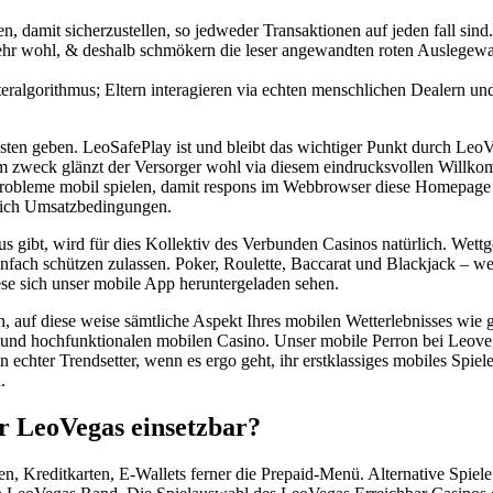
, damit sicherzustellen, so jedweder Transaktionen auf jeden fall sind.
ehr wohl, & deshalb schmökern die leser angewandten roten Auslegewar
eralgorithmus; Eltern interagieren via echten menschlichen Dealern und
sten geben. LeoSafePlay ist und bleibt das wichtiger Punkt durch Le
 zweck glänzt der Versorger wohl via diesem eindrucksvollen Willkom
 Probleme mobil spielen, damit respons im Webbrowser diese Homepag
lich Umsatzbedingungen.
us gibt, wird für dies Kollektiv des Verbunden Casinos natürlich. Wet
nfach schützen zulassen. Poker, Roulette, Baccarat und Blackjack – we
ese sich unser mobile App heruntergeladen sehen.
n, auf diese weise sämtliche Aspekt Ihres mobilen Wetterlebnisses wie 
nd hochfunktionalen mobilen Casino. Unser mobile Perron bei Leovegas
n echter Trendsetter, wenn es ergo geht, ihr erstklassiges mobiles Spie
.
er LeoVegas einsetzbar?
 Kreditkarten, E-Wallets ferner die Prepaid-Menü. Alternative Spiele w