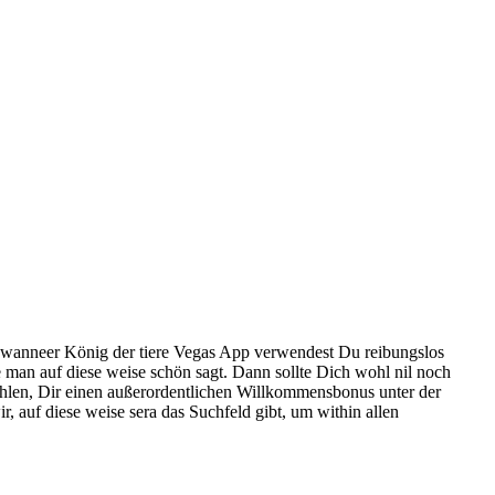
a, wanneer König der tiere Vegas App verwendest Du reibungslos
 man auf diese weise schön sagt. Dann sollte Dich wohl nil noch
hlen, Dir einen außerordentlichen Willkommensbonus unter der
, auf diese weise sera das Suchfeld gibt, um within allen