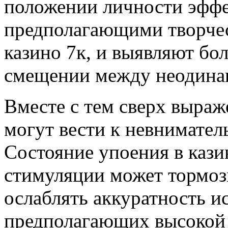
положении личности эффе
предполагающими творчес
казино 7к, и выявляют бо
смещении между неодина
Вместе с тем сверх выра
могут вести к невнимател
Состояние упоения в кази
стимуляции может тормоз
ослаблять аккуратность и
предполагающих высокой