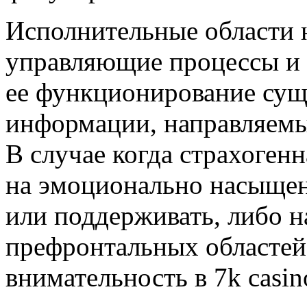
Исполнительные области н
управляющие процессы и 
ее функционирование сущ
информации, направляемы
В случае когда страхогенн
на эмоционально насыщен
или поддерживать, либо 
префронтальных областей,
внимательность в 7k casin