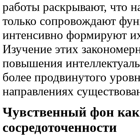
работы раскрывают, что н
только сопровождают фун
интенсивно формируют их
Изучение этих закономерн
повышения интеллектуаль
более продвинутого уровн
направлениях существова
Чувственный фон как
сосредоточенности