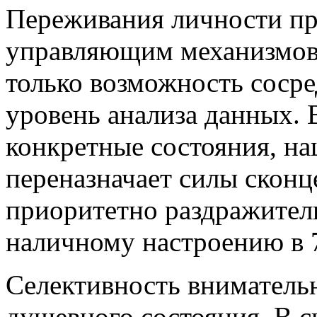
Переживания личности п
управляющим механизмов 
только возможность сосре
уровень анализа данных. 
конкретные состояния, н
переназначает силы сконц
приоритетно раздражители
наличному настроению в 7
Селективность вниматель
душевного состояния. В с