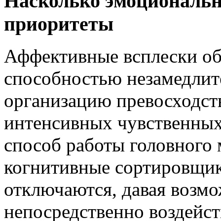
Насколько эмоциональ
приоритеты
Аффективные всплески о
способностью незамедлит
организацию превосходст
интенсивных чувственных
способ работы головного 
когнитивные сортировщик
отключаются, давая возм
непосредственно воздейст