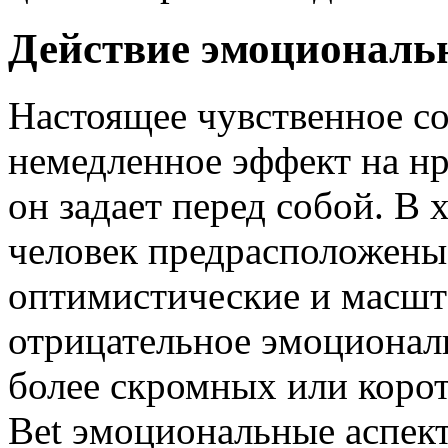
Действие эмоциональн
Настоящее чувственное со
немедленное эффект на нр
он задает перед собой. 
человек предрасположены
оптимистические и масшта
отрицательное эмоциональ
более скромных или корот
Bet эмоциональные аспек