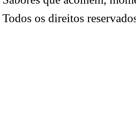
Todos os direitos reservado