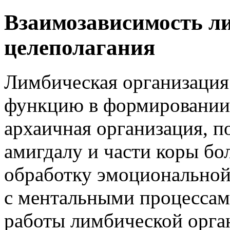
Взаимозависимость л
целеполагания
Лимбическая организация
функцию в формировании 
архаичная организация, 
амигдалу и части коры бо
обработку эмоциональной
с ментальными процессам
работы лимбической орга