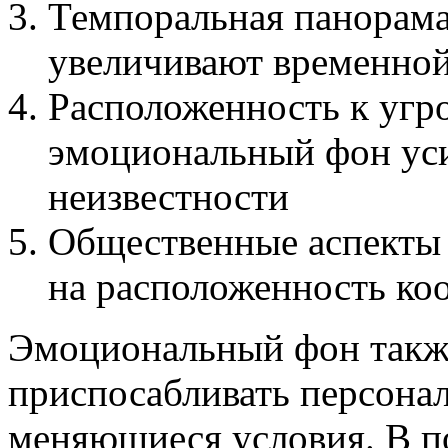
Темпоральная панорама
увеличивают временной
Расположенность к угр
эмоциональный фон уси
неизвестности
Общественные аспекты –
на расположенность ко
Эмоциональный фон также
приспосабливать персонал
меняющиеся условия. В 