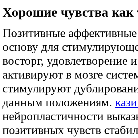
Хорошие чувства как 
Позитивные аффективные
основу для стимулирующе
восторг, удовлетворение 
активируют в мозге систе
стимулируют дублировани
данным положениям.
каз
нейропластичности выказ
позитивных чувств стабил