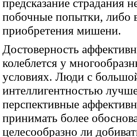
предсказание страдания н
побочные попытки, либо в
приобретения мишени.
Достоверность аффективн
колеблется у многообраз
условиях. Люди с большо
интеллигентностью лучше
перспективные аффективн
принимать более обоснов
целесообразно ли добива