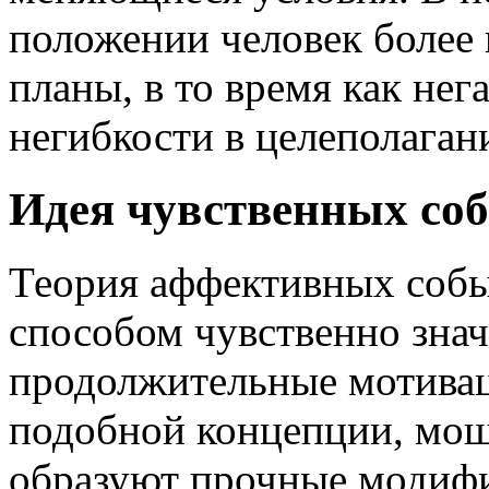
положении человек более
планы, в то время как нег
негибкости в целеполаган
Идея чувственных со
Теория аффективных собы
способом чувственно зна
продолжительные мотива
подобной концепции, мо
образуют прочные модифи