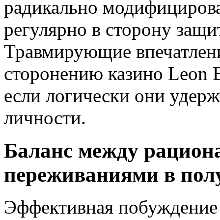
радикально модифицирова
регулярно в сторону защи
Травмирующие впечатлени
сторонению казино Leon B
если логически они удер
личности.
Баланс между рацион
переживаниями в пол
Эффективная побуждение 