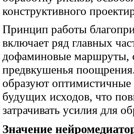
конструктивного проекти
Принцип работы благопри
включает ряд главных час
дофаминовые маршруты, с
предвкушенья поощрения
образуют оптимистичные 
будущих исходов, что по
затрачивать усилия для об
Значение нейромедиатор