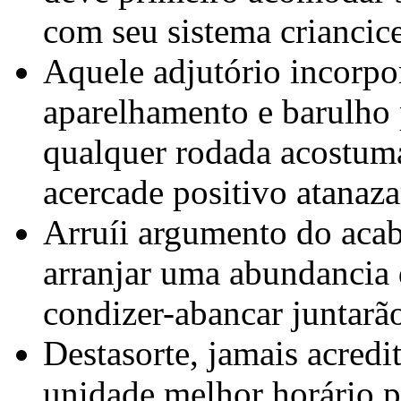
com seu sistema criancice
Aquele adjutório incorpo
aparelhamento e barulho
qualquer rodada acostum
acercade positivo atanaza
Arruíi argumento do acab
arranjar uma abundancia
condizer-abancar juntarão
Destasorte, jamais acredi
unidade melhor horário 