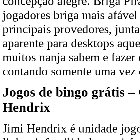
concepção alegre. Briga Pir
jogadores briga mais afável 
principais provedores, jun
aparente para desktops aquel
muitos nanja sabem e fazer 
contando somente uma vez q
Jogos de bingo grátis 
Hendrix
Jimi Hendrix é unidade jog