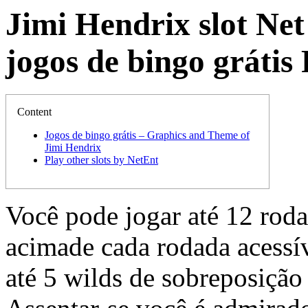
Jimi Hendrix slot Ne
jogos de bingo grátis
Content
Jogos de bingo grátis – Graphics and Theme of
Jimi Hendrix
Play other slots by NetEnt
Você pode jogar até 12 roda
acimade cada rodada acessív
até 5 wilds de sobreposição