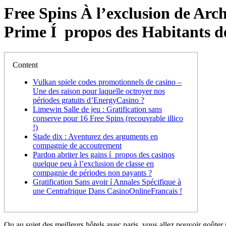
Free Spins À l’exclusion de Arch
Prime Í propos des Habitants d
Content
Vulkan spiele codes promotionnels de casino –
Une des raison pour laquelle octroyer nos
périodes gratuits d’EnergyCasino ?
Limewin Salle de jeu : Gratification sans
conserve pour 16 Free Spins (recouvrable illico
!)
Stade dix : Aventurez des arguments en
compagnie de accoutrement
Pardon abriter les gains í propos des casinos
quelque peu à l’exclusion de classe en
compagnie de périodes non payants ?
Gratification Sans avoir í Annales Spécifique à
une Centrafrique Dans CasinoOnlineFrancais !
Ou au sujet des meilleurs hôtels avec paris, vous allez pouvoir goûter