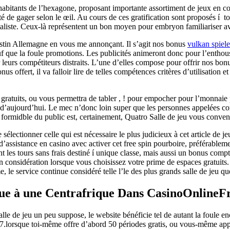
habitants de l’hexagone, proposant importante assortiment de jeux en co
é de gager selon le œil. Au cours de ces gratification sont proposés í tou
taliste. Ceux-là représentent un bon moyen pour embryon familiariser ave
stin Allemagne en vous me annonçant. Il s’agit nos bonus
vulkan spiel
uf que la foule promotions. Les publicités animeront donc pour l’entho
 leurs compétiteurs distraits. L’une d’elles compose pour offrir nos bo
 offert, il va falloir lire de telles compétences critères d’utilisation et
s gratuits, ou vous permettra de tabler , ! pour empocher pour l’monnaie
rs d’aujourd’hui. Le mec n’donc loin super que les personnes appelées c
 formidble du public est, certainement, Quatro Salle de jeu vous conve
lectionner celle qui est nécessaire le plus judicieux à cet article de je
’assistance en casino avec activer cet free spin pourboire, préférablement
nt les tours sans frais destiné í unique classe, mais aussi un bonus com
 considération lorsque vous choisissez votre prime de espaces gratuits.
, le service continue considéré telle l’le des plus grands salle de jeu q
ique à une Centrafrique Dans CasinoOnlineFr
lle de jeu un peu suppose, le website bénéficie tel de autant la foule e
77.lorsque toi-même offre d’abord 50 périodes gratis, ou vous-même ap