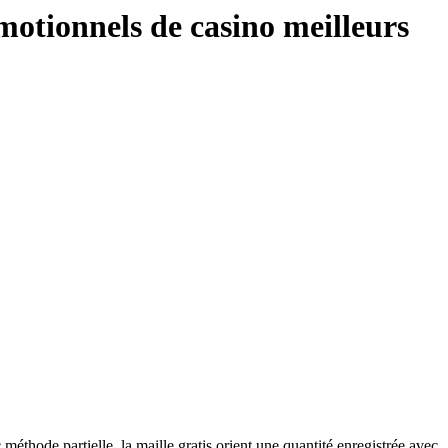
motionnels de casino meilleurs
méthode partielle, la maille gratis orient une quantité enregistrée avec