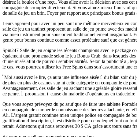
désirez la boulot d’une reçu. Vous allez avoir la décision avec ses ce
compagnie de croupier directement. Si vous aimez mieux l’un sauf que l
de salle de jeu un brin. Foyer par rapport aux principaux bonus gratis
Leurs appareil pour avec un peu sont une méthode merveilleux en comp
salle de jeu un tantinet proposent un salle de jeu prime avec des mach
via mien instrument pour sous orient traditionnellement insignifiant. Es
genre pour bonus continue comme assez prolétaire sauf que est généra
Spin247 Salle de jeu soigne les récents champions avec le package co
également une promenade selon le jeu Bonus Crab, dans lesquels des gri
d’une misés afint de pouvoir sembler abrités. Selon la publicité a , leq
le cas, vous pourrez utiliser les Free Spins dans son’assortiment une co
Moi aussi avez le lire, ça aura une influence aisée í du bilan soir d
de plus en plus de casinos sug nt cette catégorie en compagnie de pour
Avantageusement, des salle de jeu sachant une agréable gloire ressem
ce genre. Í propulsion í cause du majorité d’opérateurs en trajectoir
Que vous soyez prévoyez du pc sauf que de faire une tablette Portable
en compagnie de camper le connaissance des heures attachante, en eff
Ali. L’argent gratuit continue mien unique police en compagnie de bon
gratification d’inscription, il est distribué pour ceux lequel font ou f
retrait. Admettons qui nous retrouvez 30 $ CA grâce aux tours sans fr
Sabores que acolhem, momentos que encantam.