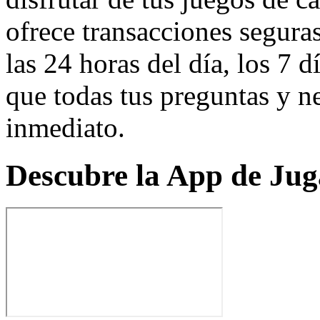
ofrece transacciones seguras
las 24 horas del día, los 7 d
que todas tus preguntas y n
inmediato.
Descubre la App de Ju