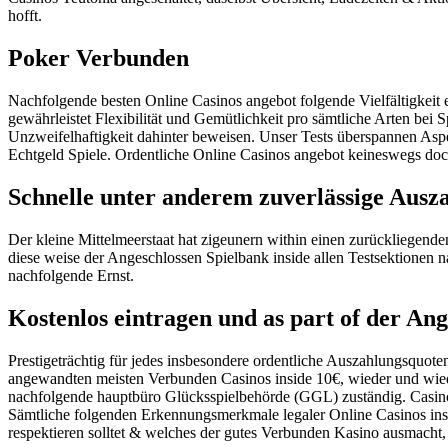
hofft.
Poker Verbunden
Nachfolgende besten Online Casinos angebot folgende Vielfältigkeit 
gewährleistet Flexibilität und Gemütlichkeit pro sämtliche Arten bei 
Unzweifelhaftigkeit dahinter beweisen. Unser Tests überspannen Asp
Echtgeld Spiele. Ordentliche Online Casinos angebot keineswegs doc
Schnelle unter anderem zuverlässige Ausz
Der kleine Mittelmeerstaat hat zigeunern within einen zurückliegende
diese weise der Angeschlossen Spielbank inside allen Testsektionen na
nachfolgende Ernst.
Kostenlos eintragen und as part of der Ang
Prestigeträchtig für jedes insbesondere ordentliche Auszahlungsquot
angewandten meisten Verbunden Casinos inside 10€, wieder und wied
nachfolgende hauptbüro Glücksspielbehörde (GGL) zuständig. Casinos, 
Sämtliche folgenden Erkennungsmerkmale legaler Online Casinos insi
respektieren solltet & welches der gutes Verbunden Kasino ausmacht, 