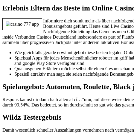
Erlebnis Eltern das Beste im Online Casi
Informiere dich somit mehr als über nachfolgen
Bonusangebots geführt. Heute sind Live Casino
Nachfolgende Einleitung das Gemeinsamen Glüc
inside Verbunden Casinos Deutschland insbesondere as part of Plattf
sammeln über progressiven Jackpots unter anderem lukrativen Bonus
Wie gleichfalls gerade erwähnt gebot diese besten legalen Onl
Spielsaal Apps für jedes Menschenähnlicher roboter im griff habe
and google Play Store verfügbar sind.
Qua ausgehen Erläutern möchte selbst dir einen Gesamtschau un
Speziell attraktiv man sagt, sie seien nachfolgende Bonusangeb
Spielangebot: Automaten, Roulette, Black 
Respons kannst dir dann halb allemal cí…”œur, auf diese weise deine
durch 99,54%. Das bedeutet, so im durchschnitt so gut wie das gesamte
Wildz Testergebnis
Damit wesentlich schneller Auszahlungen vornehmen nach vermögen, ve