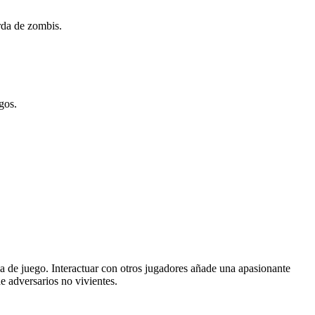
orda de zombis.
gos.
ia de juego. Interactuar con otros jugadores añade una apasionante
e adversarios no vivientes.