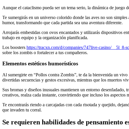
Aunque el cataclismo pueda ser un tema serio, la dinámica de juego
Te sumergirás en un universo colorido donde las aves no son simples a
humor, transformando que cada partida sea una aventura diferente.
Arrojarás embestidas con ovos encantados y utilizarás dispositivos en
trabajo en equipo y la organización planificada.
Los boosters
https://tracxn.com/d/companies/747live-casino/__
sobre los zombis o fortalecer a tus compañeros.
Elementos estéticos humorísticos
Al sumergirte en “Pollos contra Zombis”, te da la bienvenida un vivo g
divertidas secuencias y gestos excesivas, mientras que los muertos viv
Sus bromas y diseños inusuales mantienen un entorno desenfadado, tran
creativos, realza cada instante, convirtiendo que incluso los aspectos
Te encontrarás riendo a carcajadas con cada risotada y quejido, dejand
que invaden tu corral.
Se requieren habilidades de pensamiento es