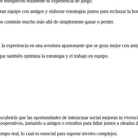
r enriquecen realmente tu experiencia de juego.
rmar equipo con amigos y elaborar estrategias juntos para rechazar la h
ión continúe mucho más allá de simplemente ganar o perder.
a experiencia en una aventura apasionante que se goza mejor con ami
que también optimiza la estrategia y el trabajo en equipo.
scubrirás que las oportunidades de interactuar social mejoran tu vivenc
operativos, juntando a amigos o extraños para lidiar juntos a oleadas d
iempo real, lo cual es esencial para superar niveles complejos.