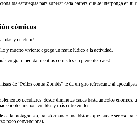
ona tus estrategias para superar cada barrera que se interponga en tu r
ción cómicos
ajadas y celebrar!
lo y muerto viviente agrega un matiz lúdico a la actividad.
sarás en gran medida mientras combates en pleno del caos!
nistas de “Pollos contra Zombis” le da un giro refrescante al apocalip
plementos peculiares, desde diminutas capas hasta anteojos enormes, q
 haciéndolos menos temibles y más entretenidos.
s de cada protagonista, transformando una historia que puede ser oscur
erso poco convencional.