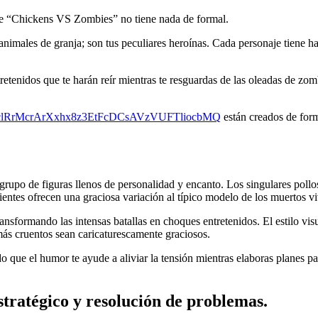
 de “Chickens VS Zombies” no tiene nada de formal.
nimales de granja; son tus peculiares heroínas. Cada personaje tiene ha
tretenidos que te harán reír mientras te resguardas de las oleadas de z
5l_8-sclRrMcrArXxhx8z3EtFcDCsAVzVUFTliocbMQ
están creados de form
rupo de figuras llenos de personalidad y encanto. Los singulares pollos,
ientes ofrecen una graciosa variación al típico modelo de los muertos vi
sformando las intensas batallas en choques entretenidos. El estilo visu
 más cruentos sean caricaturescamente graciosos.
o que el humor te ayude a aliviar la tensión mientras elaboras planes pa
tratégico y resolución de problemas.