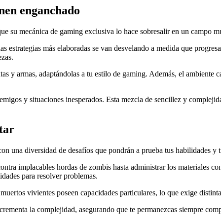
enen enganchado
e su mecánica de gaming exclusiva lo hace sobresalir en un campo m
las estrategias más elaboradas se van desvelando a medida que progresas.
ezas.
ntas y armas, adaptándolas a tu estilo de gaming. Además, el ambiente
migos y situaciones inesperados. Esta mezcla de sencillez y complejid
tar
con una diversidad de desafíos que pondrán a prueba tus habilidades y 
contra implacables hordas de zombis hasta administrar los materiales con
idades para resolver problemas.
uertos vivientes poseen capacidades particulares, lo que exige distintas
incrementa la complejidad, asegurando que te permanezcas siempre com