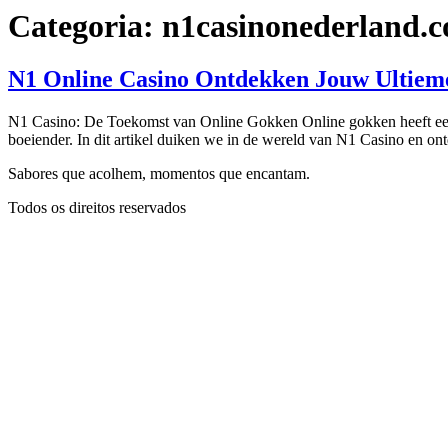
Categoria:
n1casinonederland.
N1 Online Casino Ontdekken Jouw Ultieme
N1 Casino: De Toekomst van Online Gokken Online gokken heeft een 
boeiender. In dit artikel duiken we in de wereld van N1 Casino en on
Sabores que acolhem, momentos que encantam.
Todos os direitos reservados