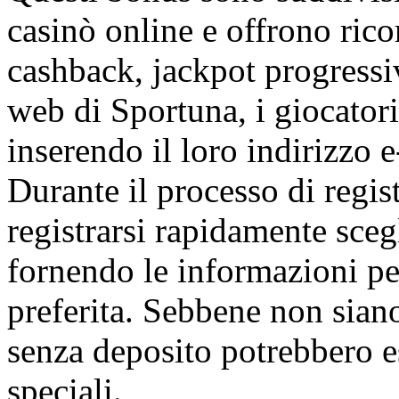
casinò online e offrono rico
cashback, jackpot progressi
web di Sportuna, i giocatori
inserendo il loro indirizzo e
Durante il processo di regis
registrarsi rapidamente sce
fornendo le informazioni pe
preferita. Sebbene non sian
senza deposito potrebbero e
speciali.