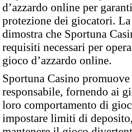
d’azzardo online per garantir
protezione dei giocatori. L
dimostra che Sportuna Casin
requisiti necessari per oper
gioco d’azzardo online.
Sportuna Casino promuove a
responsabile, fornendo ai gi
loro comportamento di gioc
impostare limiti di deposito
mantenere il gioco divertent