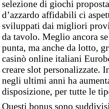
selezione di giochi proposta
d’azzardo affidabili ci aspet
sviluppati dai migliori provid
da tavolo. Meglio ancora s
punta, ma anche da lotto, gr
casinò online italiani Eurob
creare slot personalizzate. I
negli ultimi anni ha aumenta
disposizione, per tutte le ti
Questi bonus sono suddivisi