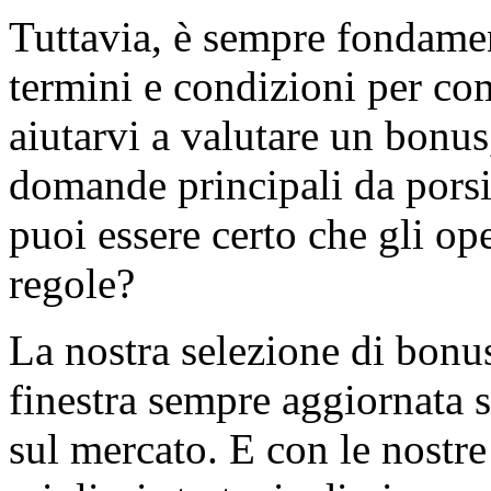
Tuttavia, è sempre fondamen
termini e condizioni per com
aiutarvi a valutare un bonu
domande principali da porsi
puoi essere certo che gli op
regole?
La nostra selezione di bonu
finestra sempre aggiornata s
sul mercato. E con le nostre