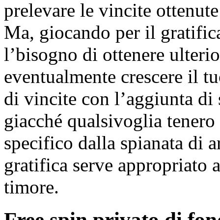
prelevare le vincite ottenut
Ma, giocando per il gratific
l’bisogno di ottenere ulteri
eventualmente crescere il tu
di vincite con l’aggiunta di 
giacché qualsivoglia tenero
specifico dalla spianata di a
gratifica serve appropriato a
timore.
Free spin privato di fo