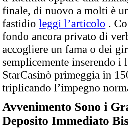
finale, di nuovo a molti è 
fastidio
leggi l’articolo
. Co
fondo ancora privato di verb
accogliere un fama o dei gir
semplicemente inserendo i le
StarCasinò primeggia in 15
triplicando l’impegno norm
Avvenimento Sono i Grat
Deposito Immediato Bisca