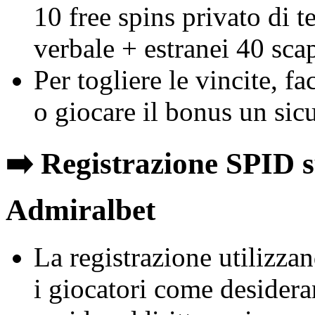
10 free spins privato di t
verbale + estranei 40 scap
Per togliere le vincite, fa
o giocare il bonus un sic
➡️ Registrazione SPID s
Admiralbet
La registrazione utilizza
i giocatori come desidera