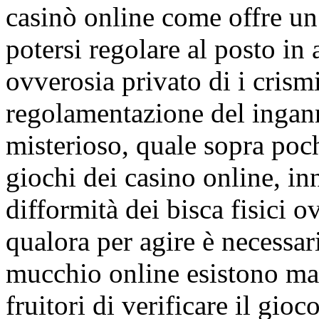
casinò online come offre un
potersi regolare al posto in 
ovverosia privato di i crismi
regolamentazione del ingan
misterioso, quale sopra poc
giochi dei casino online, in
difformità dei bisca fisici o
qualora per agire è necessar
mucchio online esistono ma
fruitori di verificare il gi