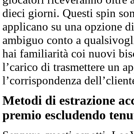
dieci giorni. Questi spin so
applicano su una opzione di
ambiguo conto a qualsivogli
hai familiarità coi nuovi bi
l’carico di trasmettere un a
l’corrispondenza dell’client
Metodi di estrazione ac
premio escludendo tenu