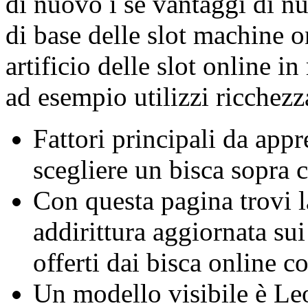
di nuovo i sé vantaggi di nu
di base delle slot machine o
artificio delle slot online i
ad esempio utilizzi ricchezz
Fattori principali da app
scegliere un bisca sopra 
Con questa pagina trovi l
addirittura aggiornata sui
offerti dai bisca online c
Un modello visibile è Le