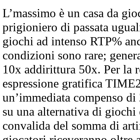
L’massimo è un casa da gioc
prigioniero di passata ugua
giochi ad intenso RTP% anch
condizioni sono rare; genera
10x addirittura 50x. Per la 
espressione gratifica TIME2
un’immediata compenso di 20
su una alternativa di giochi
convalida del somma di arti
giocatori riceveranno oltre 