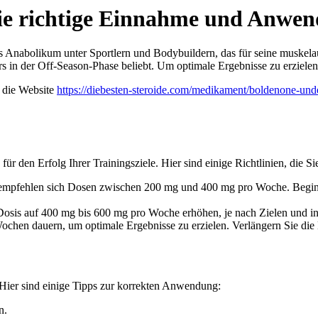
ie richtige Einnahme und Anwe
es Anabolikum unter Sportlern und Bodybuildern, das für seine muskela
s in der Off-Season-Phase beliebt. Um optimale Ergebnisse zu erzielen
 die Website
https://diebesten-steroide.com/medikament/boldenone-un
r den Erfolg Ihrer Trainingsziele. Hier sind einige Richtlinien, die Sie
mpfehlen sich Dosen zwischen 200 mg und 400 mg pro Woche. Beginnen
osis auf 400 mg bis 600 mg pro Woche erhöhen, je nach Zielen und in
chen dauern, um optimale Ergebnisse zu erzielen. Verlängern Sie die 
 Hier sind einige Tipps zur korrekten Anwendung:
n.