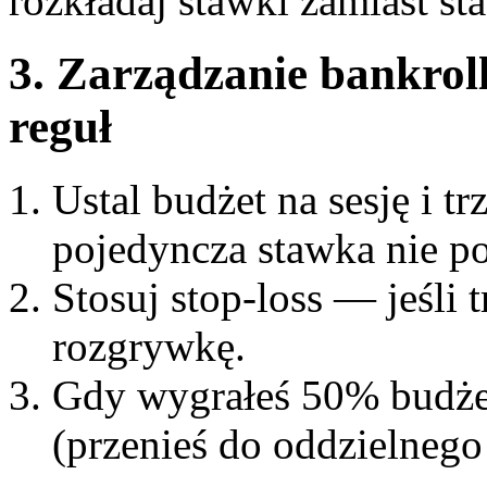
rozkładaj stawki zamiast st
3. Zarządzanie bankrol
reguł
Ustal budżet na sesję i t
pojedyncza stawka nie p
Stosuj stop-loss — jeśli 
rozgrywkę.
Gdy wygrałeś 50% budżet
(przenieś do oddzielnego