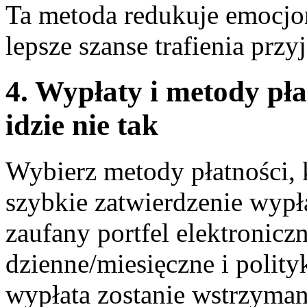
Ta metoda redukuje emocjon
lepsze szanse trafienia przy
4. Wypłaty i metody pła
idzie nie tak
Wybierz metody płatności, k
szybkie zatwierdzenie wypł
zaufany portfel elektronicz
dzienne/miesięczne i polityk
wypłata zostanie wstrzyman