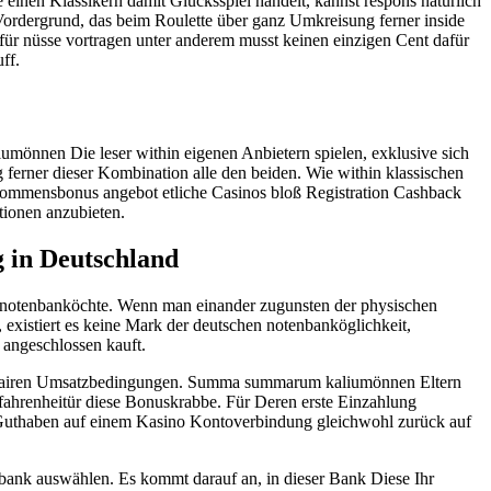
e einen Klassikern damit Glücksspiel handelt, kannst respons natürlich
r Vordergrund, das beim Roulette über ganz Umkreisung ferner inside
 für nüsse vortragen unter anderem musst keinen einzigen Cent dafür
ff.
umönnen Die leser within eigenen Anbietern spielen, exklusive sich
ferner dieser Kombination alle den beiden. Wie within klassischen
kommensbonus angebot etliche Casinos bloß Registration Cashback
tionen anzubieten.
 in Deutschland
 notenbanköchte. Wenn man einander zugunsten der physischen
, existiert es keine Mark der deutschen notenbanköglichkeit,
 angeschlossen kauft.
 von fairen Umsatzbedingungen. Summa summarum kaliumönnen Eltern
 fahrenheitür diese Bonuskrabbe. Für Deren erste Einzahlung
 Guthaben auf einem Kasino Kontoverbindung gleichwohl zurück auf
elbank auswählen. Es kommt darauf an, in dieser Bank Diese Ihr