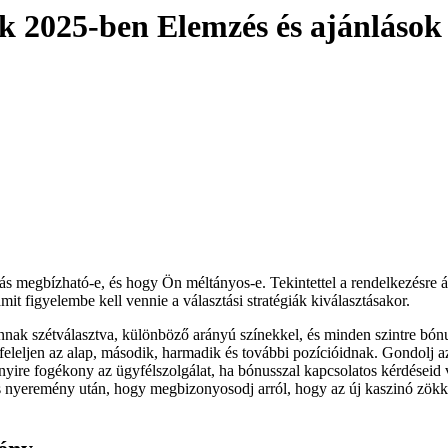
ók 2025-ben Elemzés és ajánláso
zás megbízható-e, és hogy Ön méltányos-e. Tekintettel a rendelkezésre á
it figyelembe kell vennie a választási stratégiák kiválasztásakor.
k szétválasztva, különböző arányú színekkel, és minden szintre bónusz
eleljen az alap, második, harmadik és további pozícióidnak. Gondolj az
nnyire fogékony az ügyfélszolgálat, ha bónusszal kapcsolatos kérdéseid
 kis nyeremény után, hogy megbizonyosodj arról, hogy az új kaszinó zö