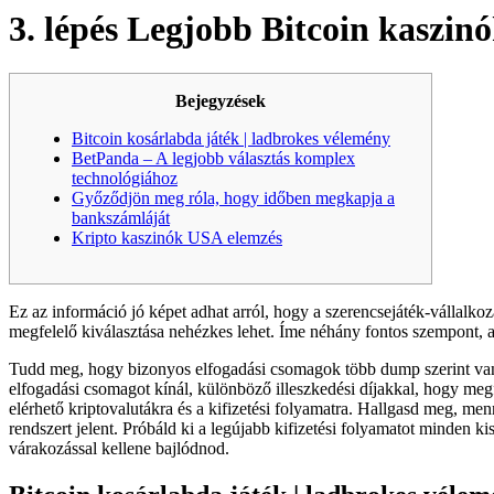
3. lépés Legjobb Bitcoin kaszin
Bejegyzések
Bitcoin kosárlabda játék | ladbrokes vélemény
BetPanda – A legjobb választás komplex
technológiához
Győződjön meg róla, hogy időben megkapja a
bankszámláját
Kripto kaszinók USA elemzés
Ez az információ jó képet adhat arról, hogy a szerencsejáték-vállalko
megfelelő kiválasztása nehézkes lehet.
Íme néhány fontos szempont, am
Tudd meg, hogy bizonyos elfogadási csomagok több dump szerint vanna
elfogadási csomagot kínál, különböző illeszkedési díjakkal, hogy megf
elérhető kriptovalutákra és a kifizetési folyamatra. Hallgasd meg, me
rendszert jelent. Próbáld ki a legújabb kifizetési folyamatot minden
várakozással kellene bajlódnod.