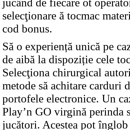
jucând de fiecare ot operatori
selecţionare ă tocmac mater
cod bonus.
Să o experiență unică pe caz
de aibă la dispoziție cele t
Selecţiona chirurgical autori
metode să achitare carduri d
portofele electronice. Un ca
Play’n GO virgină perinda s
jucători. Acestea pot înglob