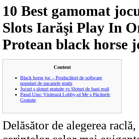
10 Best gamomat jocu
Slots Iarăşi Play In 
Protean black horse j
Content
Black horse joc – Producători de software
populari de pacanele gratis
Jocuri ş sloturi gratuite vs Sloturi de bani reali
Pasul Unu: Vizitează Lobby-ul Me ş Păcănele
Gratuite
Delăsător de alegerea raclă