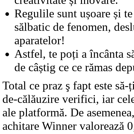
Regulile sunt ușoare și te
sălbatic de fenomen, desl
aparatelor!
Astfel, te poți a încânta s
de câștig ce ce rămas dep
Total ce praz ş fapt este să-
de-călăuzire verifici, iar ce
ale platformă. De asemenea,
achitare Winner valorează 