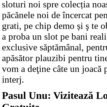
sloturi noi spre colecția noa
păcănele noi de încercat pent
grati, pe chip demo și ş te o
a proba un slot pe bani real
exclusive săptămânal, pentru
apăsător plauzibi pentru tin
vom a deţine câte un joacă p
interj.
Pasul Unu: Vizitează L