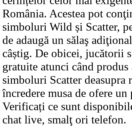
cerințelor celor mai exigente
România. Acestea pot conţine
simboluri Wild și Scatter, p
de adaugă un sălaş adiţional 
câștig. De obicei, jucătorii 
gratuite atunci când produs 
simboluri Scatter deasupra 
încredere musa de ofere un p
Verificați ce sunt disponib
chat live, smalţ ori telefon.